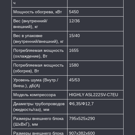
ч
Мощность обогрева, кВт
5450
Вес (внутренний/
12/36
внешний), кг
Вес в упаковке
15/40
(внутренний/внешний), кг
Потребляемая мощность
1655
(охлаждение), Вт
Потребляемая мощность
1580
(обогрев), Вт
Уровень шума (Внутр./
45/53
Внеш.), дБ(А)
Модель компрессора
HIGHLY ASL222SV-C7EU
Диаметры трубопроводов
Ф6,35/Ф12,7
(жидкость/газ), мм
Размеры внешнего блока
795х525х290
(ШхВхГ), мм
Размеры внешнего блока
907х382х600