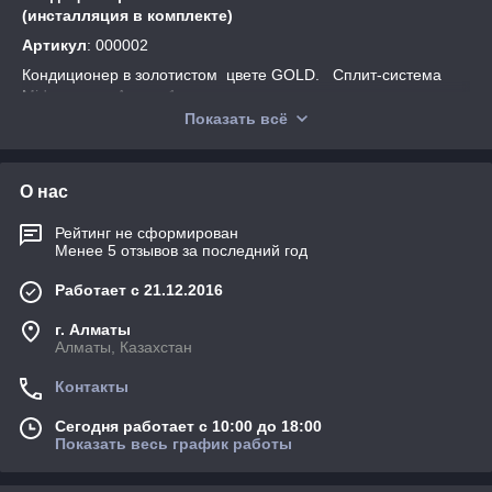
(инсталляция в комплекте)
Артикул
: 000002
Кондиционер в золотистом цвете GOLD. Сплит-система
Midea серии Aurora 1, с высоким уровнем
энергоэффективности. При разработке этой серии
Показать всё
конструктором было уделено особое внимание дизайну.
Передняя панель окрашена в золотистый цвет ,что придает
кондиционеру богатый вид, сглаженные края лицевой
О нас
панели создают впечатление что кондиционер парит в
воздухе . Производитель также уделяет внимание
Рейтинг не сформирован
обеспечению высокого уровня надежности и оснащению
Менее 5 отзывов за последний год
сплит-системы оптимальным набором режимов и функций,
которые будут полезны не только конечному пользователю,
Работает с 21.12.2016
но и специалистам по монтажу и сервисному обслуживанию.
Кондиционер AVRORA , сочетает в себе ряд функций и
г. Алматы
преимуществ, которые делают ее надежной и
Алматы, Казахстан
функциональной. Тихая работа внутреннего блока
Контакты
обеспечивает комфортный сон .
Сегодня работает с 10:00 до 18:00
Показать весь график работы