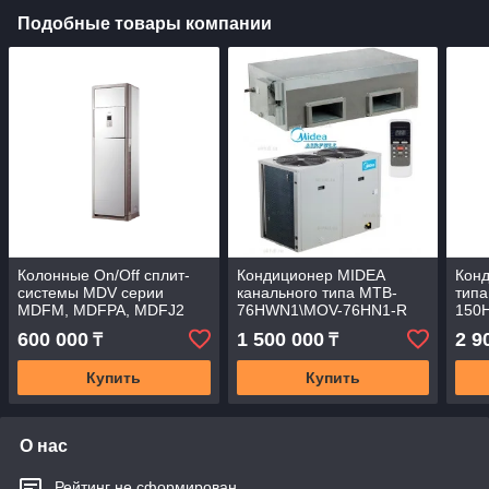
Подобные товары компании
Колонные On/Off сплит-
Кондиционер MIDEA
Конд
системы MDV серии
канального типа MTB-
типа
MDFM, MDFPA, MDFJ2
76HWN1\MOV-76HN1-R
150
MDFJ2-48ARN1 / MDOU-
600 000
1 500 000
2 9
₸
₸
48HN1-L
Купить
Купить
О нас
Рейтинг не сформирован