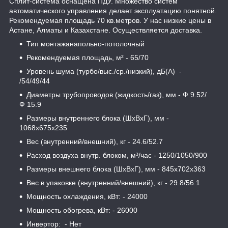
Сплит-система оснащена ПДУ. Множество систем
автоматического управления делает эксплуатацию понятной.
Рекомендуемая площадь 70 кв.метров. У нас низкие цены в
Астане, Алматы и Казахстане. Осуществляется доставка.
Тип монтажанапольно-потолочный
Рекомендуемая площадь, м² - 65/70
Уровень шума (турбо/выс./ср./низкий), дБ(А) -
/54/49/44
Диаметры трубопроводов (жидкость/газ), мм - Ф 9.52/
Ф 15.9
Размеры внутреннего блока (ШхВхГ), мм -
1068х675х235
Вес (внутренний/внешний), кг - 24.6/52.7
Расход воздуха внутр. блоком, м³/час - 1250/1050/900
Размеры внешнего блока (ШхВхГ), мм - 845х702х363
Вес в упаковке (внутренний/внешний), кг - 29.8/56.1
Мощность охлаждения, кВт: - 24000
Мощность обогрева, кВт: - 26000
Инвертор: - Нет