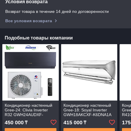
Условия возврата
Возврат товара в течение 14 дней по договоренности
Все условия возврата
Подобные товары компании
Кондиционер настенный
Кондиционер настенный
Кон
Gree-24: Clivia Inverter
Gree-18: Soyal Inverter
Gree
R32 GWH24AUDXF-
GWH18AKCXF-K6DNA1A
R41
K6DNA1A (без
(без соединительной
K3D
450 000
415 000
175
₸
₸
соединительной
инсталляции, Wi-Fi)
сое
инсталляции, Wi-Fi)
инст