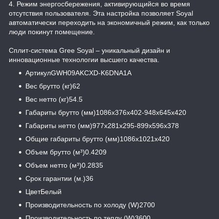
4. Режим энергосбережения, активирующийся во время
отсутствия пользователя. Эта настройка позволяет Soyal
автоматически переходить на экономичный режим, как только
люди покинут помещение.
Сплит-система Gree Soyal – уникальный дизайн и
инновационные технологии высшего качества.
АртикулGWH09AKCXD-K6DNA1A
Вес брутто (кг)62
Вес нетто (кг)54.5
Габариты брутто (мм)1086x376x402-948x645x420
Габариты нетто (мм)977x281x295-899x596x378
Общие габариты брутто (мм)1086x1021x420
Объем брутто (м³)0.4209
Объем нетто (м³)0.2835
Срок гарантии (м.)36
ЦветБелый
Производительность по холоду (W)2700
Производительность по теплу (W)3600