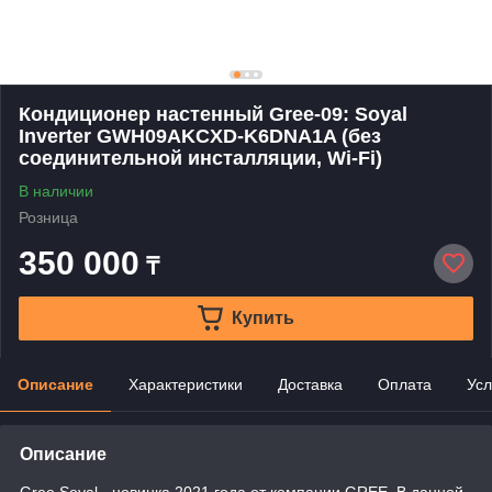
Кондиционер настенный Gree-09: Soyal
Inverter GWH09AKCXD-K6DNA1A (без
соединительной инсталляции, Wi-Fi)
В наличии
Розница
350 000
₸
Купить
Описание
Характеристики
Доставка
Оплата
Усл
Описание
Gree Soyal - новинка 2021 года от компании GREE. В данной