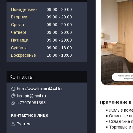
Понедельник
09:00
20:00
Вторник
09:00
20:00
Среда
09:00
20:00
Четверг
09:00
20:00
Пятница
09:00
20:00
Суббота
09:00
18:00
Воскресенье
10:00
18:00
Контакты
http://www.luxair4444.kz
lux_air@mail.ru
Применение в 
+77076981398
Жилые пом
Офисные п
Складские 
Рустем
Торговые и