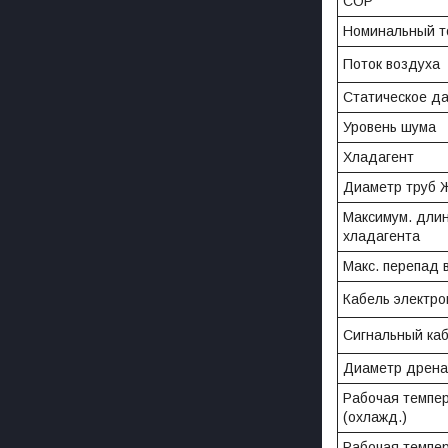
COP
Номинальный т
Поток воздуха
Статическое д
Уровень шума
Хладагент
Диаметр труб Ж
Максимум. дли
хладагента
Макс. перепад 
Кабель электро
Сигнальный ка
Диаметр дрен
Рабочая темпе
(охлажд.)
Рабочая темпе