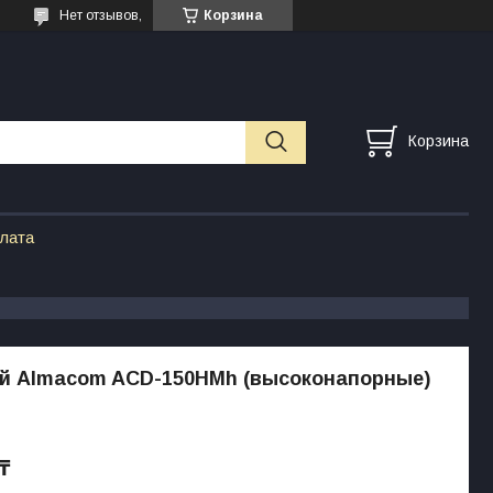
Нет отзывов,
Корзина
Корзина
плата
й Almacom ACD-150HMh (высоконапорные)
 ₸