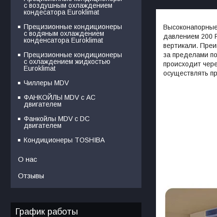
с воздушным охлаждением
кондесатора Euroklimat
Прецизионные кондиционеры
Высоконапорные
с водяным охлаждением
давлением 200 P
конденсатора Euroklimat
вертикали. Пре
за пределами п
Прецизионные кондиционеры
с охлаждением жидкостью
происходит чер
Euroklimat
осуществлять пр
Чиллеры MDV
ФАНКОЙЛЫ MDV с АС
двигателем
Фанкойлы MDV c DC
двигателем
Кондиционеры TOSHIBA
О нас
Отзывы
График работы