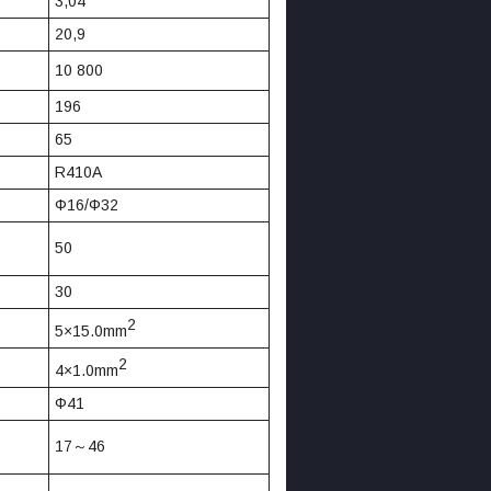
3,04
20,9
10 800
196
65
R410A
Ф16/Ф32
50
30
2
5×15.0mm
2
4×1.0mm
Ф41
17～46