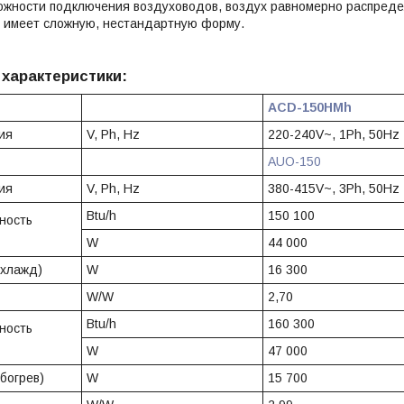
ожности подключения воздуховодов, воздух равномерно распреде
 имеет сложную, нестандартную форму.
 характеристики:
ACD-150HMh
ия
V, Ph, Hz
220-240V~, 1Ph, 50Hz
AUO-150
ия
V, Ph, Hz
380-415V~, 3Ph, 50Hz
Btu/h
150 100
ность
W
44 000
охлажд)
W
16 300
W/W
2,70
Btu/h
160 300
ность
W
47 000
богрев)
W
15 700