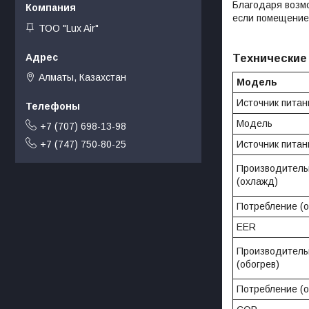
Благодаря возм
если помещение
ТОО "Lux Air"
Технические
Алматы, Казахстан
Модель
Источник питан
Модель
+7 (707) 698-13-98
Источник питан
+7 (747) 750-80-25
Производитель
(охлажд)
Потребление (
EER
Производитель
(обогрев)
Потребление (о