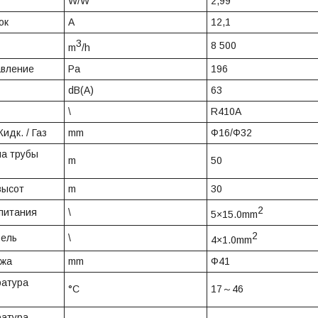
W/W
2,99
ок
A
12,1
3
8 500
m
/h
авление
Pa
196
dB(A)
63
\
R410A
идк. / Газ
mm
Ф16/Ф32
на трубы
m
50
высот
m
30
2
питания
\
5×15.0mm
2
бель
\
4×1.0mm
ажа
mm
Ф41
ратура
°C
17～46
ратура