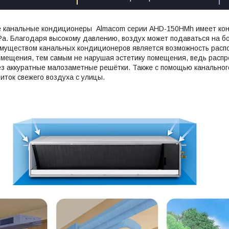
 канальные кондиционеры Almacom серии AHD-150HMh имеет конс
a. Благодаря высокому давлению, воздух может подаваться на б
имуществом канальных кондиционеров является возможность распо
омещения, тем самым не нарушая эстетику помещения, ведь расп
ез аккуратные малозаметные решётки. Также с помощью канально
иток свежего воздуха с улицы.