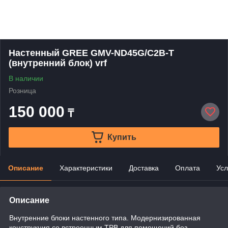
Настенный GREE GMV-ND45G/C2B-T
(внутренний блок) vrf
В наличии
Розница
150 000
₸
Купить
Описание
Характеристики
Доставка
Оплата
Усл
Описание
Внутренние блоки настенного типа. Модернизированная
конструкция со встроенным ТРВ для помещений без