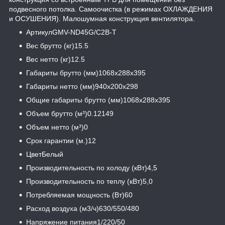
подвесного потолка. Самоочистка (в режимах ОХЛАЖДЕНИЯ
и ОСУШЕНИЯ). Малошумная конструкция вентилятора.
АртикулGMV-ND45G/C2B-T
Вес брутто (кг)15.5
Вес нетто (кг)12.5
Габариты брутто (мм)1068x288x395
Габариты нетто (мм)940x200x298
Общие габариты брутто (мм)1068x288x395
Объем брутто (м³)0.12149
Объем нетто (м³)0
Срок гарантии (м.)12
ЦветБелый
Производительность по холоду (кВт)4,5
Производительность по теплу (кВт)5,0
Потребляемая мощность (Вт)60
Расход воздуха (м3/ч)630/550/480
Напряжение питания1/220/50