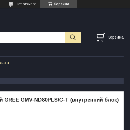
Нет отзывов,
Корзина
Корзина
плата
й GREE GMV-ND80PLS/C-T (внутренний блок)