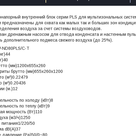
онапорный внутренний блок серии PLS для мультизональных сист
 предназначены для охвата как малых так и больших зон кондиц
еделения воздуха за счет системы воздуховодов.
ован дренажным насосом для отвода конденсата и настенным пуль
ь дополнительного подмеса свежего воздуха (до 25%).
-ND80PLS/C-T
кг)44
г)40
етто (мм)1200x655x260
риты брутто (мм)655x260x1200
о (м³)0.22479
 (м³)0.20436
ии (м.)12
льность по холоду (кВт)8
льность по теплу (кВт)9
ая мощность (Вт)110
уха (м3/ч)1250
 питания1/220/50
ма dB(A)37
е давление (Pa)50/0~80