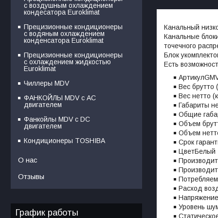
с воздушным охлаждением
кондесатора Euroklimat
Прецизионные кондиционеры
Канальный низк
с водяным охлаждением
Канальные блоки
конденсатора Euroklimat
точечного распр
Блок укомплект
Прецизионные кондиционеры
с охлаждением жидкостью
Есть возможност
Euroklimat
АртикулGMV
Чиллеры MDV
Вес брутто (
Вес нетто (к
ФАНКОЙЛЫ MDV с АС
двигателем
Габариты н
Общие габа
Фанкойлы MDV c DC
Объем брутт
двигателем
Объем нетто
Кондиционеры TOSHIBA
Срок гарант
ЦветБелый
О нас
Производите
Производите
Отзывы
Потребляем
Расход возд
Напряжение
Уровень шу
График работы
Статическо