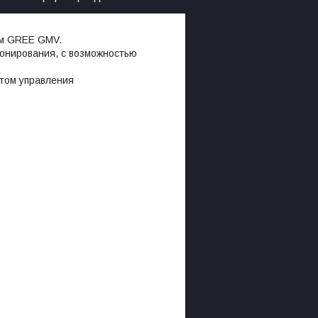
ем GREE GMV.
ионирования, с возможностью
том управления