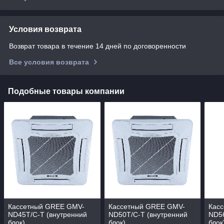
Условия возврата
Возврат товара в течение 14 дней по договоренности
Все условия возврата
Подобные товары компании
Кассетный GREE GMV-
Кассетный GREE GMV-
Кас
ND45T/C-T (внутренний
ND50T/C-T (внутренний
ND56
блок)
блок)
блок