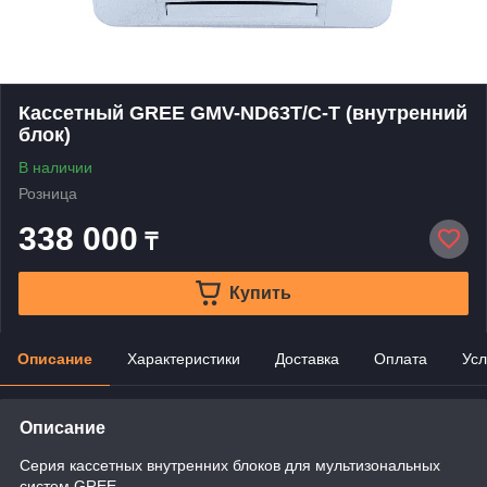
Кассетный GREE GMV-ND63T/C-T (внутренний
блок)
В наличии
Розница
338 000
₸
Купить
Описание
Характеристики
Доставка
Оплата
Усл
Описание
Серия кассетных внутренних блоков для мультизональных
систем GREE.