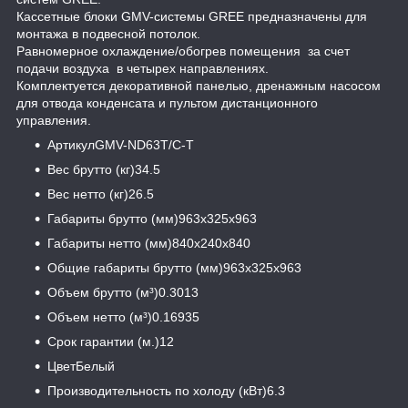
Кассетные блоки GMV-системы GREE предназначены для
монтажа в подвесной потолок.
Равномерное охлаждение/обогрев помещения за счет
подачи воздуха в четырех направлениях.
Комплектуется декоративной панелью, дренажным насосом
для отвода конденсата и пультом дистанционного
управления.
АртикулGMV-ND63T/C-T
Вес брутто (кг)34.5
Вес нетто (кг)26.5
Габариты брутто (мм)963x325x963
Габариты нетто (мм)840x240x840
Общие габариты брутто (мм)963x325x963
Объем брутто (м³)0.3013
Объем нетто (м³)0.16935
Срок гарантии (м.)12
ЦветБелый
Производительность по холоду (кВт)6.3