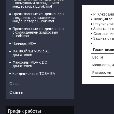
с воздушным охлаждением
кондесатора Euroklimat
Прецизионные кондиционеры
PTC-керами
с водяным охлаждением
Функция ве
конденсатора Euroklimat
Регулируем
Защита от 
Прецизионные кондиционеры
с охлаждением жидкостью
Световая и
Euroklimat
Защита от 
Чиллеры MDV
Техническ
ФАНКОЙЛЫ MDV с АС
двигателем
Вес, кг
Фанкойлы MDV c DC
Мощность, к
двигателем
Размер, мм
Кондиционеры TOSHIBA
О нас
Отзывы
График работы