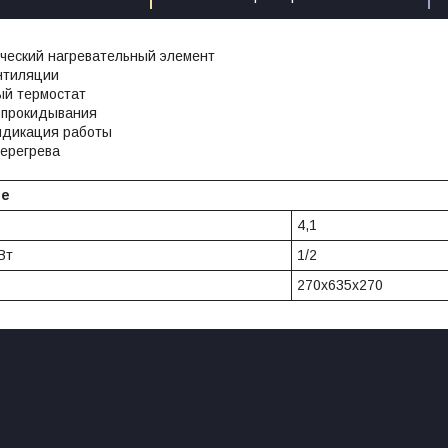
ческий нагревательный элемент
нтиляции
ый термостат
опрокидывания
ндикация работы
перегрева
ие
4,1
Вт
1/2
270x635x270