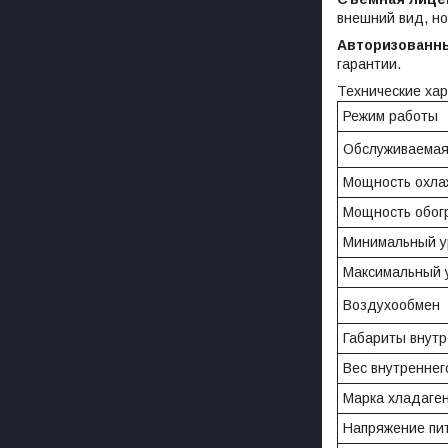
внешний вид, н
Авторизованн
гарантии.
Технические хар
Режим работы
Обслуживаема
Мощность охл
Мощность обог
Минимальный ур
Максимальный у
Воздухообмен
Габариты внутр
Вес внутреннег
Марка хладаге
Напряжение пи