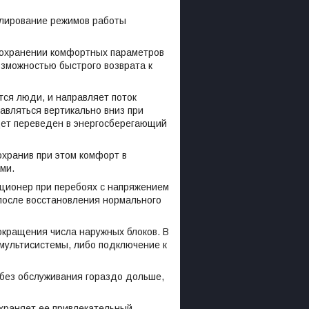
гулирование режимов работы
сохранении комфортных параметров
озможностью быстрого возврата к
тся люди, и направляет поток
равляться вертикально вниз при
дет переведен в энергосберегающий
охранив при этом комфорт в
ми.
ционер при перебоях с напряжением
 после восстановления нормального
окращения числа наружных блоков. В
 мультисистемы, либо подключение к
 без обслуживания гораздо дольше,
охраняет ее привлекательный