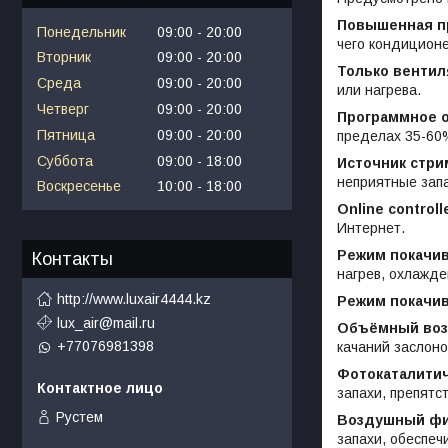
Повышенная п
Понедельник
09:00
20:00
чего кондиционе
Вторник
09:00
20:00
Только вентил
Среда
09:00
20:00
или нагрева.
Четверг
09:00
20:00
Программное 
Пятница
09:00
20:00
пределах 35-60
Суббота
09:00
18:00
Источник стри
неприятные запа
Воскресенье
10:00
18:00
Online controll
Интернет.
Режим покачив
Контакты
нагрев, охлажде
http://www.luxair4444.kz
Режим покачи
lux_air@mail.ru
Объёмный воз
+77076981398
качаний заслоно
Фотокаталитич
запахи, препятс
Рустем
Воздушный фи
запахи, обеспеч