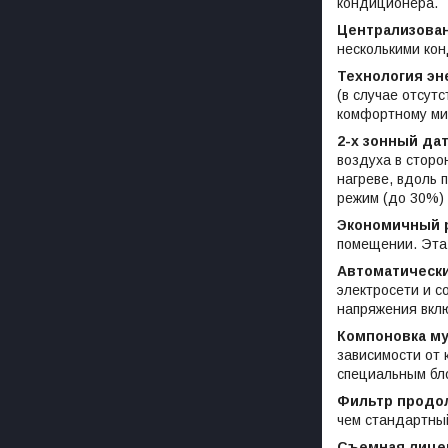
кондиционера.
Централизова
несколькими ко
Технология эн
(в случае отсут
комфортному ми
2-х зонный датч
воздуха в сторо
нагреве, вдоль 
режим (до 30%)
Экономичный 
помещении. Эта 
Автоматически
электросети и с
напряжения вкл
Компоновка м
зависимости от 
специальным бл
Фильтр продо
чем стандартны
Съемная лице