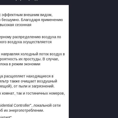
 с эффектным внешним видом,
и бесшумно. Благодаря применению
 высокая сезонная
мерному распределению воздуха по
ного воздуха осуществляется
 направляя холодный поток воздух в
оятность их простуды. В случае,
блока в режим экономии
яда расщепляет находящиеся в
фильтр также очищает воздушный
ещей), от пыли и загрязнений.
комнат, так и гостиничных номеров,
ntial Controller", локальной сети
б их энергопотреблении.
stant".