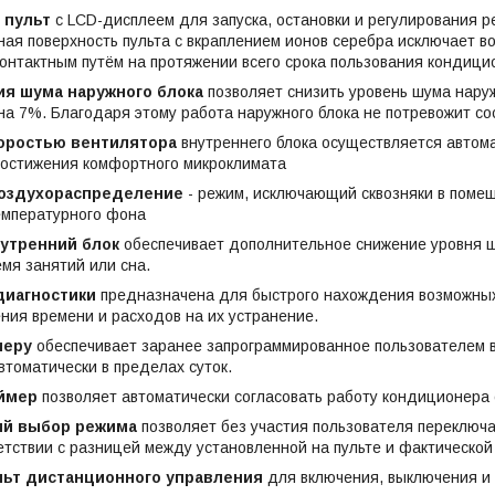
 пульт
с LCD-дисплеем для запуска, остановки и регулирования 
ая поверхность пульта с вкраплением ионов серебра исключает 
онтактным путём на протяжении всего срока пользования кондици
я шума наружного блока
позволяет снизить уровень шума наруж
на 7%. Благодаря этому работа наружного блока не потревожит со
оростью вентилятора
внутреннего блока осуществляется автома
достижения комфортного микроклимата
оздухораспределение
- режим, исключающий сквозняки в помещ
емпературного фона
утренний блок
обеспечивает дополнительное снижение уровня ш
емя занятий или сна.
диагностики
предназначена для быстрого нахождения возможных
ния времени и расходов на их устранение.
меру
обеспечивает заранее запрограммированное пользователем 
томатически в пределах суток.
ймер
позволяет автоматически согласовать работу кондиционера 
ий выбор режима
позволяет без участия пользователя переключат
етствии с разницей между установленной на пульте и фактическо
ьт дистанционного управления
для включения, выключения и