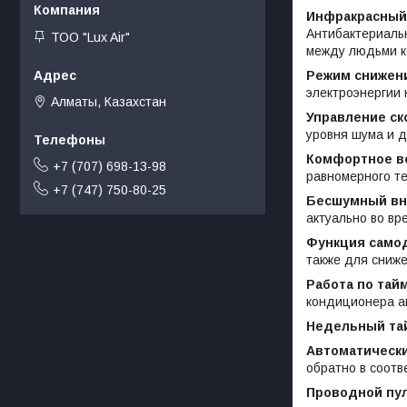
Инфракрасный
Антибактериальн
ТОО "Lux Air"
между людьми к
Режим снижени
электроэнергии 
Алматы, Казахстан
Управление ск
уровня шума и 
Комфортное в
+7 (707) 698-13-98
равномерного т
+7 (747) 750-80-25
Бесшумный вн
актуально во вр
Функция само
также для сниже
Работа по тай
кондиционера ав
Недельный та
Автоматическ
обратно в соотв
Проводной пул