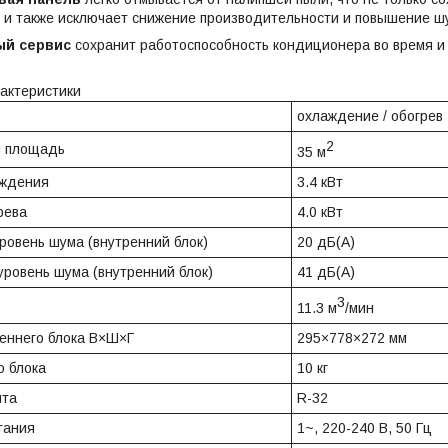
о и также исключает снижение производительности и повышение 
ый сервис
сохранит работоспособность кондиционера во время и 
актеристики
охлаждение / обогрев
2
я площадь
35 м
аждения
3.4 кВт
рева
4.0 кВт
овень шума (внутренний блок)
20 дБ(А)
ровень шума (внутренний блок)
41 дБ(А)
3
11.3 м
/мин
еннего блока В×Ш×Г
295×778×272 мм
о блока
10 кг
нта
R-32
тания
1~, 220-240 В, 50 Гц