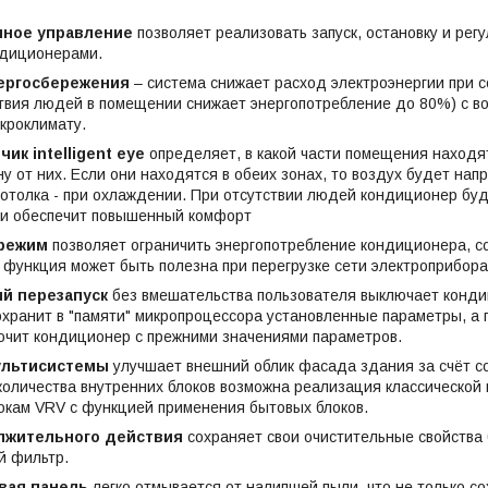
нное управление
позволяет реализовать запуск, остановку и ре
ндиционерами.
ергосбережения
– система снижает расход электроэнергии при 
ствия людей в помещении снижает энергопотребление до 80%) с в
кроклимату.
ик intelligent eye
определяет, в какой части помещения находя
ну от них. Если они находятся в обеих зонах, то воздух будет нап
потолка - при охлаждении. При отсутствии людей кондиционер бу
 и обеспечит повышенный комфорт
режим
позволяет ограничить энергопотребление кондиционера, с
функция может быть полезна при перегрузке сети электроприбора
й перезапуск
без вмешательства пользователя выключает конди
охранит в "памяти" микропроцессора установленные параметры, а
ючит кондиционер с прежними значениями параметров.
ультисистемы
улучшает внешний облик фасада здания за счёт с
количества внутренних блоков возможна реализация классической
окам VRV с функцией применения бытовых блоков.
лжительного действия
сохраняет свои очистительные свойства
й фильтр.
вая панель
легко отмывается от налипшей пыли, что не только с