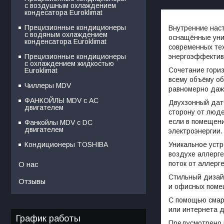
с воздушным охлаждением
кондесатора Euroklimat
Прецизионные кондиционеры
Внутренние нас
с водяным охлаждением
оснащённые уни
конденсатора Euroklimat
современных тех
энергоэффектив
Прецизионные кондиционеры
с охлаждением жидкостью
Cочетание гориз
Euroklimat
всему объёму о
Чиллеры MDV
равномерно даж
ФАНКОЙЛЫ MDV с АС
Двухзонный датч
двигателем
сторону от люде
если в помещени
Фанкойлы MDV c DC
двигателем
электроэнергии.
Уникальное устр
Кондиционеры TOSHIBA
воздухе аллерге
поток от аллерг
О нас
Стильный дизайн
Отзывы
и офисных поме
С помощью смарт
или интернета 
График работы
Предусмотрено г