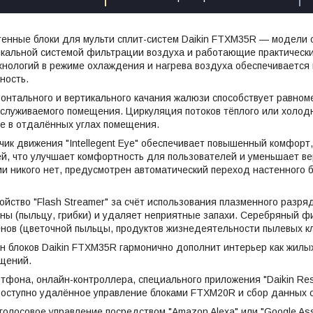
тенные блоки для мульти сплит-систем Daikin FTXM35R — модели
кальной системой фильтрации воздуха и работающие практическ
нологий в режиме охлаждения и нагрева воздуха обеспечивается
ность.
онтального и вертикального качания жалюзи способствует равно
бслуживаемого помещения. Циркуляция потоков тёплого или холод
е в отдалённых углах помещения.
ик движения "Intellegent Eye" обеспечивает повышенный комфорт,
й, что улучшает комфортность для пользователей и уменьшает вер
и никого нет, предусмотрен автоматический переход настенного 
ойство "Flash Streamer" за счёт использования плазменного разр
ны (пыльцу, грибки) и удаляет неприятные запахи. Серебряный 
енов (цветочной пыльцы, продуктов жизнедеятельности пылевых кл
 блоков Daikin FTXM35R гармонично дополнит интерьер как жилых 
щений.
фона, онлайн-контроллера, специального приложения "Daikin Reside
доступно удалённое управление блоками FTXM20R и сбор данных о
олосовое управление посредством "Amazon Alexa" или "Google Assi