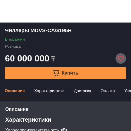
Чиллеры MDVS-CAG195H
В наличии
Розница
60 000 000
₸
Купить
Описание
Характеристики
Доставка
Оплата
Усл
Описание
Характеристики
Холодопроизводительность, кВт