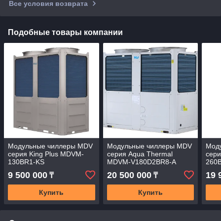
Все условия возврата
Подобные товары компании
Модульные чиллеры MDV
Модульные чиллеры MDV
Мод
серия King Plus MDVM-
серия Aqua Thermal
сери
130BR1-KS
MDVM-V180D2BR8-A
260
9 500 000
20 500 000
19 
₸
₸
Купить
Купить