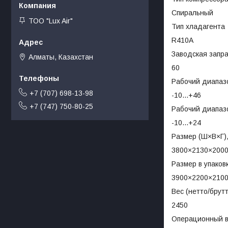
Спиральный
ТОО "Lux Air"
Тип хладагента
R410A
Заводская запра
Алматы, Казахстан
60
Рабочий диапаз
+7 (707) 698-13-98
-10...+46
+7 (747) 750-80-25
Рабочий диапазо
-10...+24
Размер (Ш×В×Г)
3800×2130×200
Размер в упаков
3900×2200×210
Вес (нетто/брутт
2450
Операционный ве