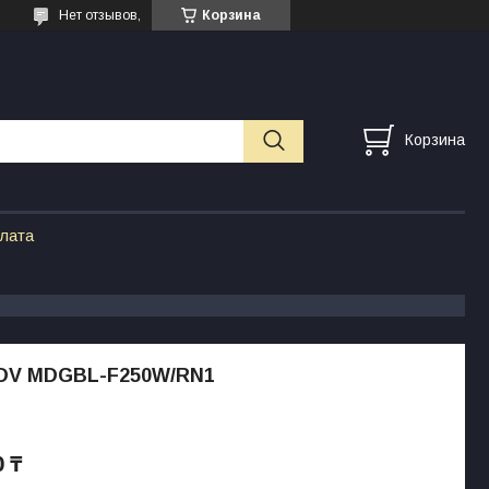
Нет отзывов,
Корзина
Корзина
плата
DV MDGBL-F250W/RN1
0 ₸