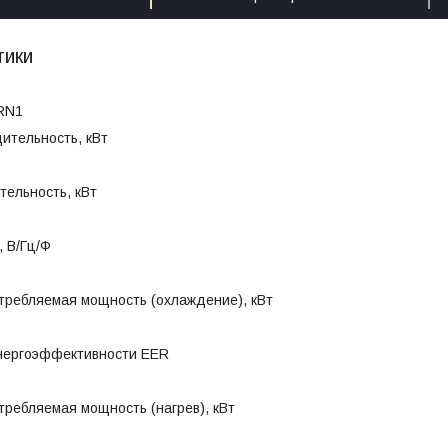
тики
RN1
ительность, кВт
тельность, кВт
 В/Гц/Ф
требляемая мощность (охлаждение), кВт
нергоэффективности EER
ребляемая мощность (нагрев), кВт