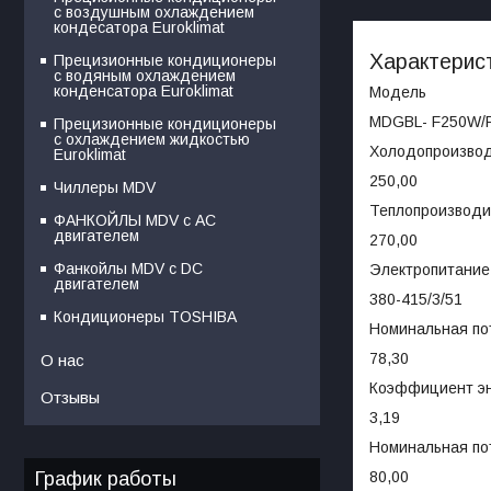
с воздушным охлаждением
кондесатора Euroklimat
Характерис
Прецизионные кондиционеры
с водяным охлаждением
конденсатора Euroklimat
Модель
MDGBL- F250W/
Прецизионные кондиционеры
с охлаждением жидкостью
Холодопроизвод
Euroklimat
250,00
Чиллеры MDV
Теплопроизводи
ФАНКОЙЛЫ MDV с АС
двигателем
270,00
Фанкойлы MDV c DC
Электропитание,
двигателем
380-415/3/51
Кондиционеры TOSHIBA
Номинальная по
78,30
О нас
Коэффициент э
Отзывы
3,19
Номинальная пот
График работы
80,00