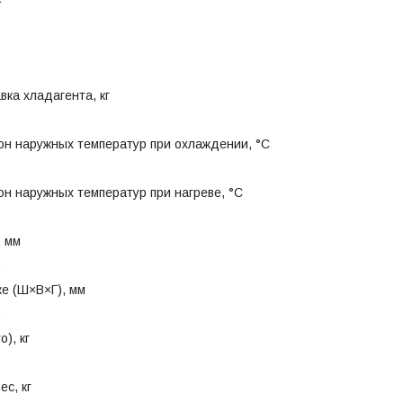
вка хладагента, кг
он наружных температур при охлаждении, °C
н наружных температур при нагреве, °C
, мм
0
ке (Ш×В×Г), мм
0
о), кг
с, кг