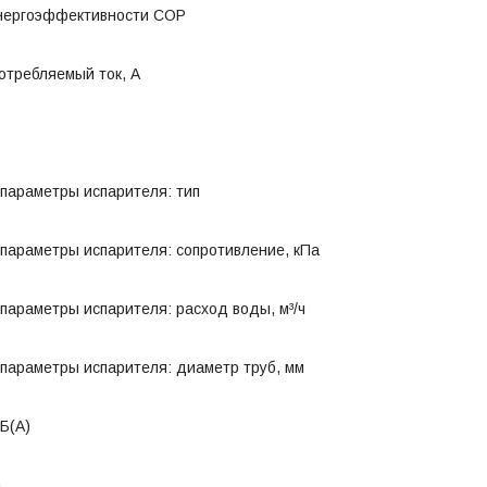
нергоэффективности COP
отребляемый ток, А
параметры испарителя: тип
параметры испарителя: сопротивление, кПа
параметры испарителя: расход воды, м³/ч
параметры испарителя: диаметр труб, мм
Б(A)
а