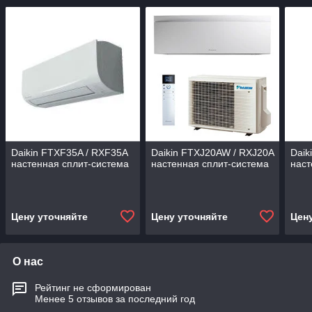
Daikin FTXF35A / RXF35A
Daikin FTXJ20AW / RXJ20A
Daik
настенная сплит-система
настенная сплит-система
наст
Цену уточняйте
Цену уточняйте
Цен
О нас
Рейтинг не сформирован
Менее 5 отзывов за последний год