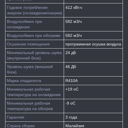
Годовое потребление
412 кВт.ч
энергии (охлаждение/нагрев)
Воздухообмен при
582 м
3
/ч
охлаждении
Воздухообмен при обогреве
582 м
3
/ч
Осушение помещения
программная осушка воздуха
Минимальный уровень шума
24 дБ
(внутренний блок)
Уровень шума (внешний
46 Дб
блок)
Марка хладагента
R410A
Минимальная рабочая
+19
o
C
температура на охлаждение
Минимальная рабочая
-9
o
C
температура на обогрев
Гарантия
3 года
Страна сборки
Малайзия