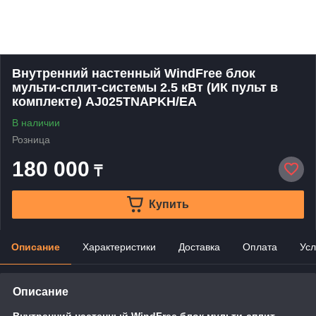
Внутренний настенный WindFree блок
мульти-сплит-системы 2.5 кВт (ИК пульт в
комплекте) AJ025TNAPKH/EA
В наличии
Розница
180 000
₸
Купить
Описание
Характеристики
Доставка
Оплата
Усл
Описание
Внутренний настенный WindFree блок мульти-сплит-