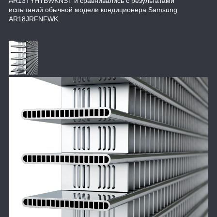
AR13TYHYBWKNST и сравнивались с результатами
испытаний обычной модели кондиционера Samsung
AR18JRFNFWK.