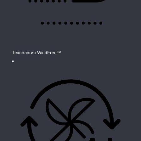
Технология WindFree™