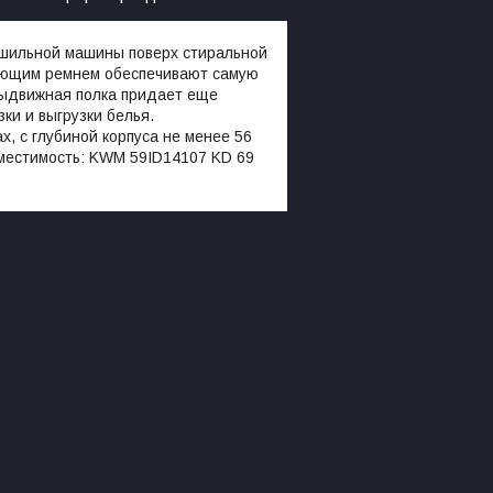
ушильной машины поверх стиральной
рующим ремнем обеспечивают самую
ыдвижная полка придает еще
зки и выгрузки белья.
, с глубиной корпуса не менее 56
вместимость: KWM 59ID14107 KD 69