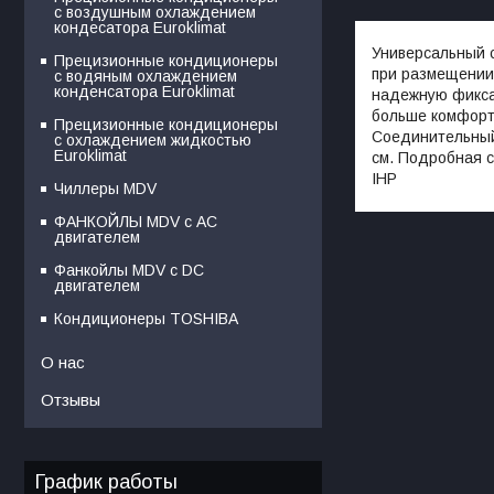
с воздушным охлаждением
кондесатора Euroklimat
Универсальный 
Прецизионные кондиционеры
при размещении
с водяным охлаждением
конденсатора Euroklimat
надежную фикса
больше комфорта
Прецизионные кондиционеры
Соединительный 
с охлаждением жидкостью
Euroklimat
см. Подробная с
IHP
Чиллеры MDV
ФАНКОЙЛЫ MDV с АС
двигателем
Фанкойлы MDV c DC
двигателем
Кондиционеры TOSHIBA
О нас
Отзывы
График работы