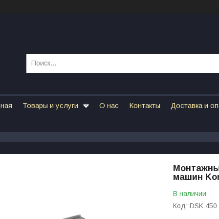
вная
Товары и услуги
О нас
Контакты
Доставка и о
Монтажны
машин Kor
В наличии
Код:
DSK 450