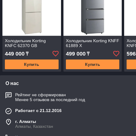
Холодильник Korting
Холодильник Korting KNFF
Холо
KNFC 62370 GB
61889 X
KNF
449 000
499 000
596
₸
₸
Купить
Купить
О нас
Рейтинг не сформирован
Менее 5 отзывов за последний год
Работает с 21.12.2016
г. Алматы
Алматы, Казахстан