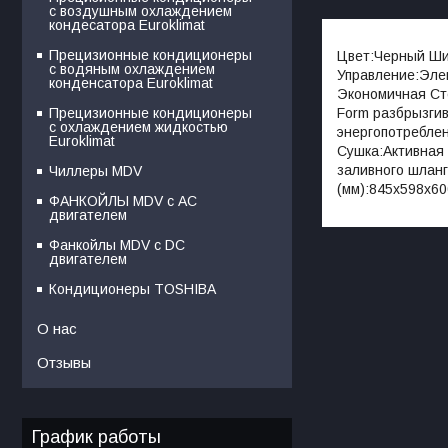
с воздушным охлаждением
кондесатора Euroklimat
Прецизионные кондиционеры
Цвет:Черный Шир
с водяным охлаждением
Управление:Эле
конденсатора Euroklimat
Экономичная Сте
Form разбрызгив
Прецизионные кондиционеры
с охлаждением жидкостью
энергопотреблен
Euroklimat
Сушка:Активная
заливного шланг
Чиллеры MDV
(мм):845x598x600
ФАНКОЙЛЫ MDV с АС
двигателем
Фанкойлы MDV c DC
двигателем
Кондиционеры TOSHIBA
О нас
Отзывы
График работы