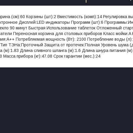
ина (см):60 Корзины (шт):2 Вместимость (комп):14 Регулировка вы
ктронное Дисплей:LED индикаторы Программ (шт):6 Программы:И
кло 90 минут Быстрая Использование таблеток Отложенный старт (
атели Переносная корзина для столовых приборов Класс мойки:A 
ия:A++ Потребляемая мощность (Вт): 2100 Потребление воды (л):
 Тип ТЭНа:Проточный Защита от протечек:Полная Уровень шума (
а (м):1.83 Длина сливного шланга (м):1.6 Длина шнура питания (м)
 Масса прибора (кг):47.08 Срок гарантии (мес.):24