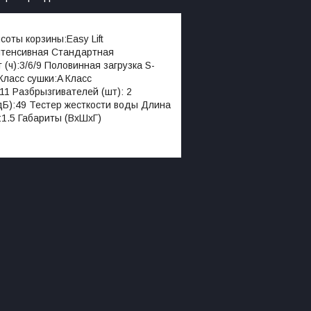
соты корзины:Easy Lift
нтенсивная Стандартная
ч):3/6/9 Половинная загрузка S-
Класс сушки:A Класс
11 Разбрызгивателей (шт): 2
дБ):49 Тестер жесткости воды Длина
:1.5 Габариты (ВxШхГ)