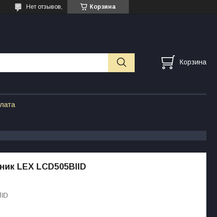
Нет отзывов,
Корзина
Корзина
плата
ник LEX LCD505BlID
lID