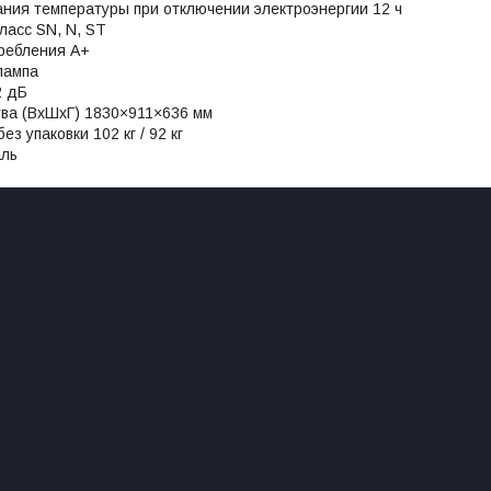
ния температуры при отключении электроэнергии 12 ч
ласс SN, N, ST
требления А+
лампа
2 дБ
тва (ВхШхГ) 1830×911×636 мм
без упаковки 102 кг / 92 кг
аль