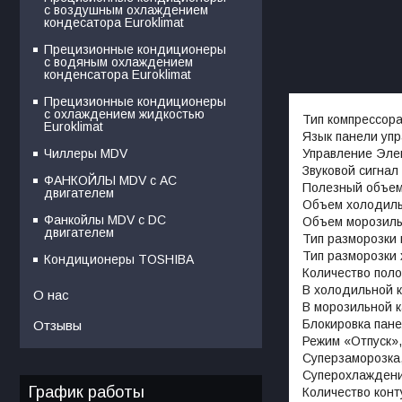
с воздушным охлаждением
кондесатора Euroklimat
Прецизионные кондиционеры
с водяным охлаждением
конденсатора Euroklimat
Прецизионные кондиционеры
с охлаждением жидкостью
Тип компрессор
Euroklimat
Язык панели упр
Управление Эле
Чиллеры MDV
Звуковой сигнал
ФАНКОЙЛЫ MDV с АС
Полезный объем
двигателем
Объем холодиль
Фанкойлы MDV c DC
Объем морозиль
двигателем
Тип разморозки 
Тип разморозки 
Кондиционеры TOSHIBA
Количество поло
В холодильной 
О нас
В морозильной к
Блокировка пане
Отзывы
Режим «Отпуск»,
Суперзаморозка
Суперохлажден
График работы
Количество конт