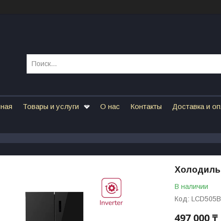
вная
Товары и услуги
О нас
Контакты
Доставка и о
Холодиль
В наличии
Код:
LCD505B
497 000 ₸