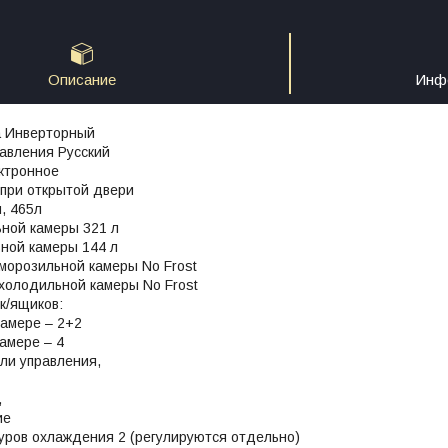
Описание
Инфо
а Инверторный
авления Русский
ктронное
 при открытой двери
, 465л
ной камеры 321 л
ной камеры 144 л
морозильной камеры No Frost
холодильной камеры No Frost
к/ящиков:
камере – 2+2
амере – 4
ли управления,
,
ие
уров охлаждения 2 (регулируются отдельно)