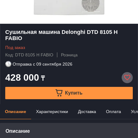
Сушильная машина Delonghi DTD 8105 Н
FABIO
Под заказ
Код: DTD 8105 Н FABIO
Розница
Отправка с
09 сентября 2026
428 000
₸
Купить
Описание
Характеристики
Доставка
Оплата
Усл
Описание