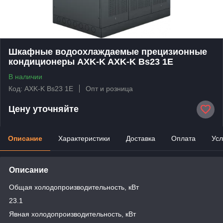
Шкафные водоохлаждаемые прецизионные
кондиционеры AXK-K AXK-K Bs23 1E
В наличии
Код: AXK-K Bs23 1E
Опт и розница
Цену уточняйте
Описание
Характеристики
Доставка
Оплата
Усл
Описание
Общая холодопроизводительность, кВт
23.1
Явная холодопроизводительность, кВт