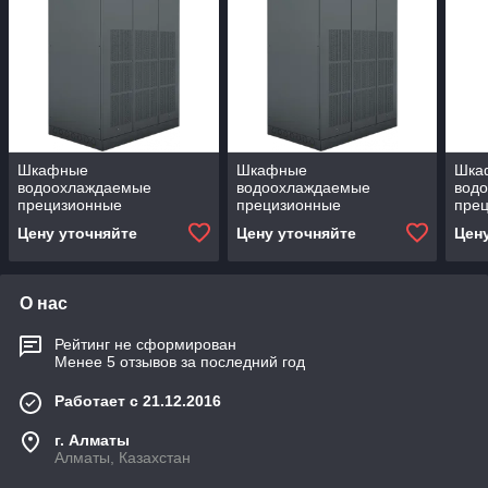
Шкафные
Шкафные
Шка
водоохлаждаемые
водоохлаждаемые
вод
прецизионные
прецизионные
пре
кондиционеры AXK-K AXK-
кондиционеры AXK-K
конд
Цену уточняйте
Цену уточняйте
Цен
K C045 1E
Bs21 1E
K B0
О нас
Рейтинг не сформирован
Менее 5 отзывов за последний год
Работает с 21.12.2016
г. Алматы
Алматы, Казахстан