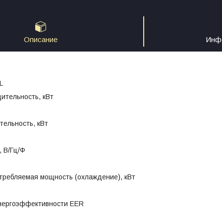
Описание
Инфо
L
ительность, кВт
тельность, кВт
 В/Гц/Ф
требляемая мощность (охлаждение), кВт
нергоэффективности EER