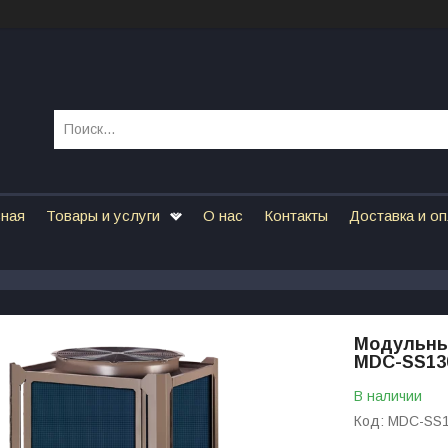
вная
Товары и услуги
О нас
Контакты
Доставка и о
Модульны
MDC-SS13
В наличии
Код:
MDC-SS1