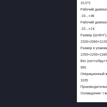
10,5*2
Рабочий диапаз
-10...+46
Рабочий диапазо
-15...+24
Размер (Ш×В×Г)
2200×2060×1120
Размер в упаков
2250×2200×1180
Вес (нетто/брутт
965
Операционный ве
1035
Производительн
Охлаждение: t в