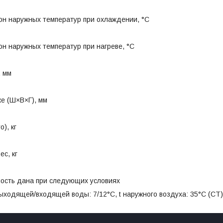
он наружных температур при охлаждении, °C
н наружных температур при нагреве, °C
, мм
ке (Ш×В×Г), мм
о), кг
с, кг
ость дана при следующих условиях
ыходящей/входящей воды: 7/12°С, t наружного воздуха: 35°С (СТ)