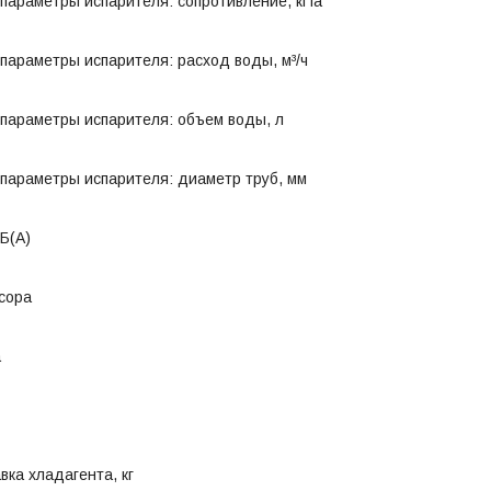
параметры испарителя: сопротивление, кПа
параметры испарителя: расход воды, м³/ч
параметры испарителя: объем воды, л
параметры испарителя: диаметр труб, мм
Б(A)
сора
а
вка хладагента, кг