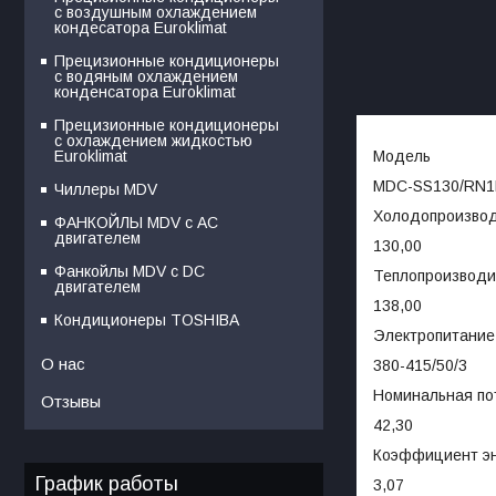
с воздушным охлаждением
кондесатора Euroklimat
Прецизионные кондиционеры
с водяным охлаждением
конденсатора Euroklimat
Прецизионные кондиционеры
с охлаждением жидкостью
Модель
Euroklimat
MDC-SS130/RN1
Чиллеры MDV
Холодопроизвод
ФАНКОЙЛЫ MDV с АС
двигателем
130,00
Фанкойлы MDV c DC
Теплопроизводи
двигателем
138,00
Кондиционеры TOSHIBA
Электропитание,
О нас
380-415/50/3
Номинальная по
Отзывы
42,30
Коэффициент э
График работы
3,07