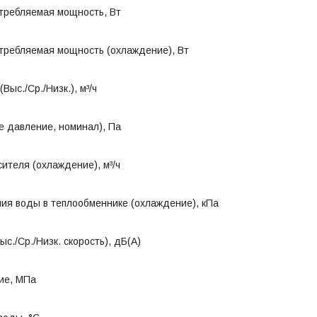
требляемая мощность, Вт
требляемая мощность (охлаждение), Вт
Выс./Ср./Низк.), м³/ч
е давление, номинал), Па
ителя (охлаждение), м³/ч
ия воды в теплообменнике (охлаждение), кПа
с./Ср./Низк. скорость), дБ(А)
ие, МПа