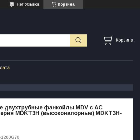
Нет отзывов,
Корзина
Корзина
плата
е двухтрубные фанкойлы MDV с АС
серия MDKT3H (высоконапорные) MDKT3H-
-1200G70