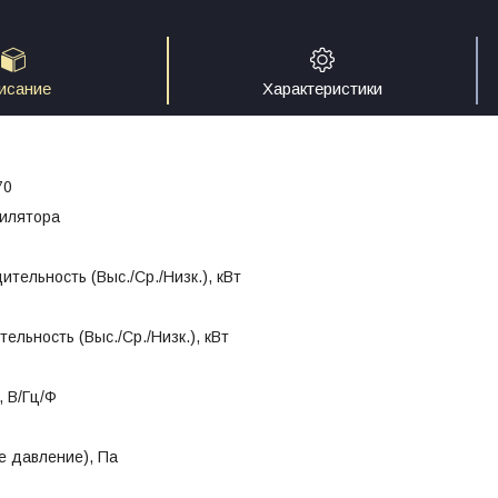
исание
Характеристики
70
тилятора
тельность (Выс./Ср./Низк.), кВт
ельность (Выс./Ср./Низк.), кВт
 В/Гц/Ф
е давление), Па