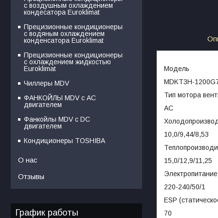
с воздушным охлаждением
кондесатора Euroklimat
Прецизионные кондиционеры
с водяным охлаждением
Оп
конденсатора Euroklimat
Прецизионные кондиционеры
с охлаждением жидкостью
Модель
Euroklimat
MDKT3H-1200G
Чиллеры MDV
Тип мотора вен
ФАНКОЙЛЫ MDV с АС
двигателем
AC
Фанкойлы MDV c DC
Холодопроизводи
двигателем
10,0/9,44/8,53
Кондиционеры TOSHIBA
Теплопроизводит
О нас
15,0/12,9/11,25
Электропитание,
Отзывы
220-240/50/1
ESP (статическо
График работы
70