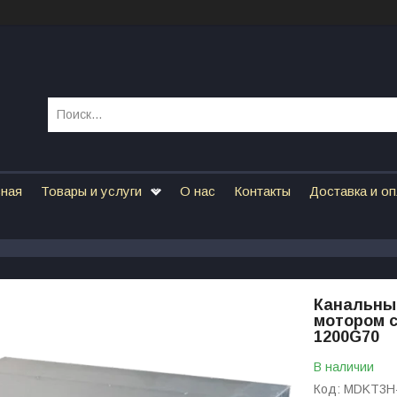
вная
Товары и услуги
О нас
Контакты
Доставка и о
Канальны
мотором 
1200G70
В наличии
Код:
MDKT3H