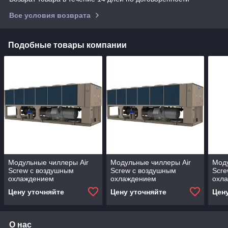
Все условия возврата
Подобные товары компании
Модульные чиллеры Air
Модульные чиллеры Air
Моду
Screw с воздушным
Screw с воздушным
Scre
охлаждением
охлаждением
охл
конденсатора c винтовым
конденсатора c винтовым
конд
Цену уточняйте
Цену уточняйте
Цен
компрессором, R134a,
компрессором,
комп
MDVS-CAG135H
R134a,MDVS-CAG170H
MDV
О нас