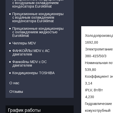
с воздушным охлаждением
кондесатора Euroklimat
Прецизионные кондиционеры
с водяным охлаждением
конденсатора Euroklimat
Прецизионные кондиционеры
с охлаждением жидкостью
Холодопроизвод
Euroklimat
1692,00
Чиллеры MDV
Электропитание,
ФАНКОЙЛЫ MDV с АС
двигателем
380-415/50/3
Фанкойлы MDV c DC
Номинальная по
двигателем
539,80
Кондиционеры TOSHIBA
Коэффициент э
О нас
3,14
IPLV, Вт/Вт
Отзывы
4,230
Гидравлические 
График работы
кожухотрубный