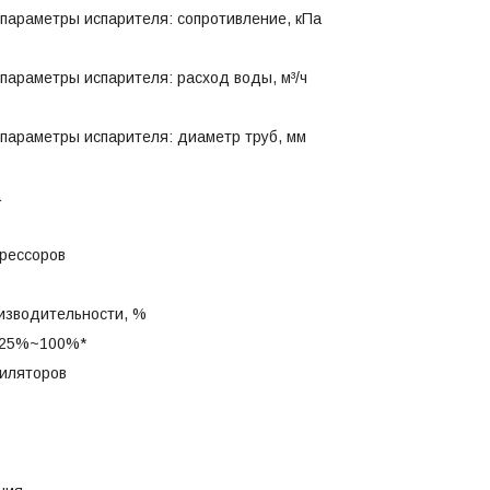
параметры испарителя: сопротивление, кПа
параметры испарителя: расход воды, м³/ч
параметры испарителя: диаметр труб, мм
а
прессоров
оизводительности, %
 25%~100%*
тиляторов