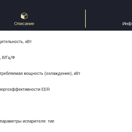
Описание
Инфо
ительность, кВт
 В/Гц/Ф
требляемая мощность (охлаждение), кВт
нергоэффективности EER
параметры испарителя: тип