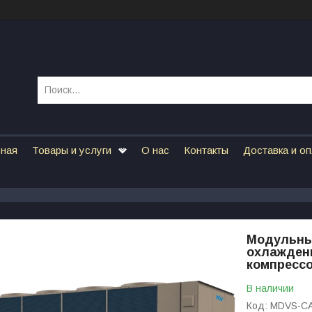
вная
Товары и услуги
О нас
Контакты
Доставка и о
Модульны
охлажден
компресс
В наличии
Код:
MDVS-C