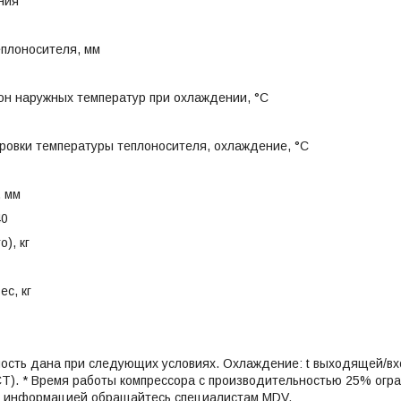
ния
еплоносителя, мм
он наружных температур при охлаждении, °C
ровки температуры теплоносителя, охлаждение, °C
, мм
40
о), кг
с, кг
ость дана при следующих условиях. Охлаждение: t выходящей/вхо
СТ). * Время работы компрессора с производительностью 25% огра
 информацией обращайтесь специалистам MDV.