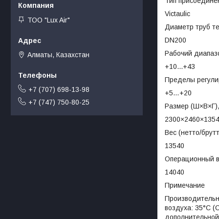
Тип присоедине
Victaulic
ТОО "Lux Air"
Диаметр труб т
DN200
Рабочий диапаз
Алматы, Казахстан
+10...+43
Пределы регули
+7 (707) 698-13-98
+5…+20
+7 (747) 750-80-25
Размер (Ш×В×Г)
2300×2460×135
Вес (нетто/брутт
13540
Операционный ве
14040
Примечание
Производительн
воздуха: 35°С (
дополнительной