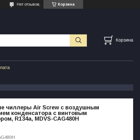
Нет отзывов,
Корзина
Корзина
плата
е чиллеры Air Screw с воздушным
ием конденсатора c винтовым
ором, R134a, MDVS-CAG480H
AG480H