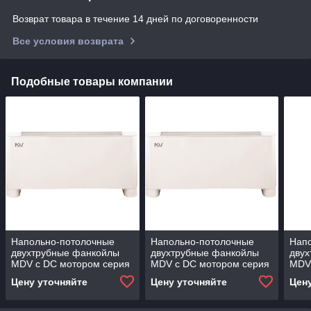
Возврат товара в течение 14 дней по договоренности
Все условия возврата
Подобные товары компании
Напольно-потолочные
Напольно-потолочные
Нап
двухтрубные фанкойлы
двухтрубные фанкойлы
дву
MDV с DC мотором серия
MDV с DC мотором серия
MDV
MDKH2 (с нижним
MDKH2 (с нижним
MDK
Цену уточняйте
Цену уточняйте
Цен
забором воздуха) MDKH2-
забором воздуха) MDKH2-
забо
V250-R3
V350-R3
V35