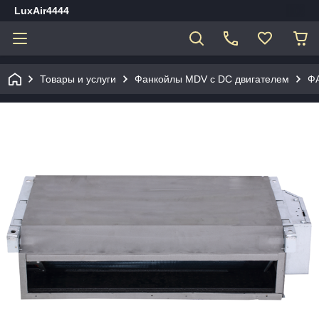
LuxAir4444
Товары и услуги
Фанкойлы MDV c DC двигателем
Ф