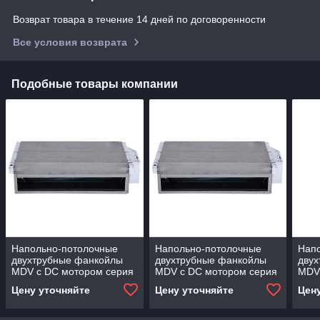
Возврат товара в течение 14 дней по договоренности
Все условия возврата
Подобные товары компании
Напольно-потолочные
Напольно-потолочные
Нап
двухтрубные фанкойлы
двухтрубные фанкойлы
дву
MDV с DC мотором серия
MDV с DC мотором серия
MDV
MDKH3 (бескорпусные)
MDKH3 (бескорпусные)
MDK
Цену уточняйте
Цену уточняйте
Цен
MDKH3-V500-R4
MDKH3-V700-R4
MDK