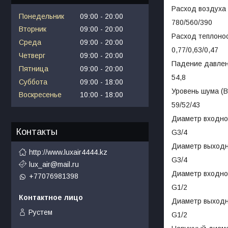
Расход воздуха (
Понедельник
09:00
20:00
780/560/390
Вторник
09:00
20:00
Расход теплонос
Среда
09:00
20:00
0,77/0,63/0,47
Четверг
09:00
20:00
Падение давлен
Пятница
09:00
20:00
54,8
Суббота
09:00
18:00
Уровень шума (Вы
Воскресенье
10:00
18:00
59/52/43
Диаметр входно
Контакты
G3/4
Диаметр выходн
http://www.luxair4444.kz
G3/4
lux_air@mail.ru
Диаметр входно
+77076981398
G1/2
Диаметр выходн
Рустем
G1/2