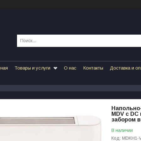
вная
Товары и услуги
О нас
Контакты
Доставка и о
Напольно
MDV с DC
забором в
В наличии
Код:
MDKH1-V