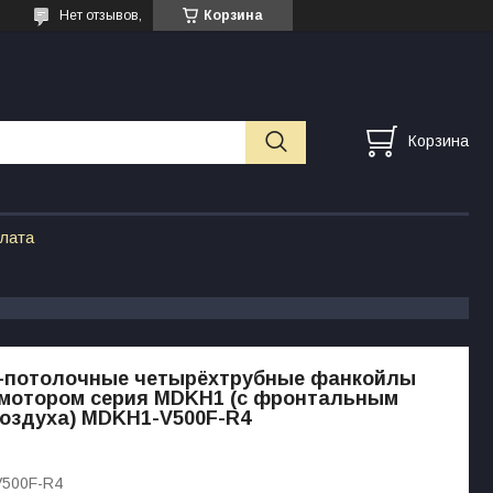
Нет отзывов,
Корзина
Корзина
плата
-потолочные четырёхтрубные фанкойлы
 мотором серия MDKH1 (с фронтальным
оздуха) MDKH1-V500F-R4
500F-R4