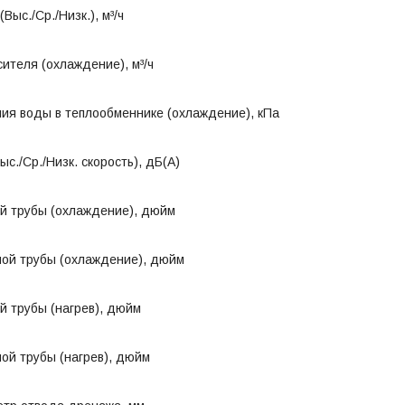
Выс./Ср./Низк.), м³/ч
ителя (охлаждение), м³/ч
ия воды в теплообменнике (охлаждение), кПа
с./Ср./Низк. скорость), дБ(А)
й трубы (охлаждение), дюйм
ой трубы (охлаждение), дюйм
й трубы (нагрев), дюйм
ой трубы (нагрев), дюйм