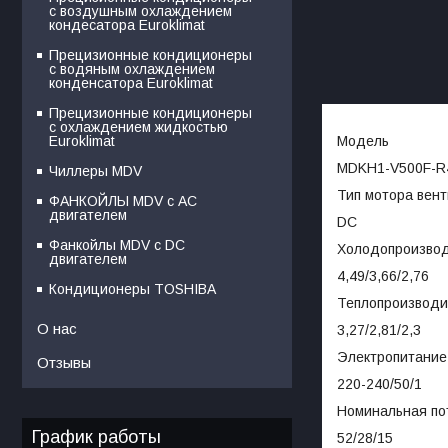
с воздушным охлаждением
кондесатора Euroklimat
Прецизионные кондиционеры
с водяным охлаждением
конденсатора Euroklimat
Прецизионные кондиционеры
с охлаждением жидкостью
Модель
Euroklimat
MDKH1-V500F-R
Чиллеры MDV
Тип мотора вен
ФАНКОЙЛЫ MDV с АС
двигателем
DC
Фанкойлы MDV c DC
Холодопроизводи
двигателем
4,49/3,66/2,76
Кондиционеры TOSHIBA
Теплопроизводит
О нас
3,27/2,81/2,3
Электропитание,
Отзывы
220-240/50/1
Номинальная по
График работы
52/28/15