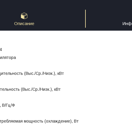
Описание
Инфо
4
тилятора
тельность (Выс./Ср./Низк.), кВт
ельность (Выс./Ср./Низк.), кВт
 В/Гц/Ф
требляемая мощность (охлаждение), Вт