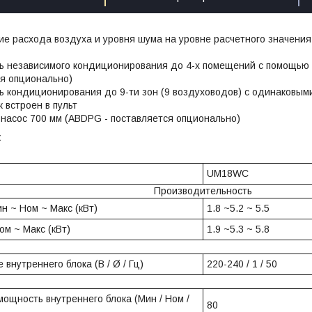
е расхода воздуха и уровня шума на уровне расчетного значения
ь независимого кондиционирования до 4-х помещений с помощью 
ся опционально)
ь кондиционирования до 9-ти зон (9 воздуховодов) с одинаковы
 встроен в пульт
насос 700 мм (ABDPG - поставляется опционально)
к
UM18WC
Производительность
н ~ Ном ~ Макс (кВт)
1.8 ~5.2 ~ 5.5
ом ~ Макс (кВт)
1.9 ~5.3 ~ 5.8
 внутреннего блока (В / Ø / Гц)
220-240 / 1 / 50
ощность внутреннего блока (Мин / Ном /
80