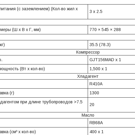
питания (с заземлением) (Кол-во жил x
3 x 2.5
змеры (Ш x В x Г, мм)
770 × 545 × 288
 (кг)
35.5 (78.3)
Компрессор
о.
GJT156MAD x 1
мощность (Вт x кол-во)
1,500 x 1
Хладагент
R410A
вка (г)
1300
дагентом при длине трубопроводов >7.5
20
Масло
RB68A
авка (см³ x кол-во)
400 x 1