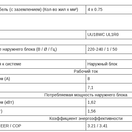
ель (с заземлением) (Кол-во жил x мм²)
4 x 0.75
UU18WC UL1R0
 наружнего блока (В / Ø / Гц)
220-240 / 1 / 50
 к системе
Наружный блок
Рабочий ток
ом (A)
8
7,1
Потребляемая мощность наружнего блока
ом (кВт)
1,62
т)
1,56
Коэффициент энергоэффективности
 EER / COP
3.21 / 3.41