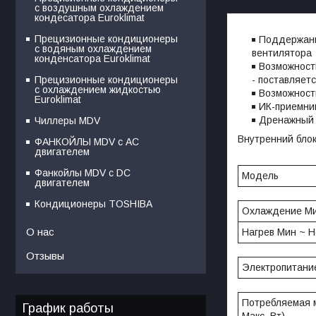
с воздушным охлаждением
кондесатора Euroklimat
Прецизионные кондиционеры
Поддержани
с водяным охлаждением
вентилятора
конденсатора Euroklimat
Возможност
- поставляет
Прецизионные кондиционеры
с охлаждением жидкостью
Возможност
Euroklimat
ИК-приемник
Дренажный 
Чиллеры MDV
Внутренний бло
ФАНКОЙЛЫ MDV с АС
двигателем
Фанкойлы MDV c DC
Модель
двигателем
Кондиционеры TOSHIBA
Охлаждение Ми
О нас
Нагрев Мин ~ Н
Отзывы
Электропитание
Потребляемая м
График работы
Макс, Вт)