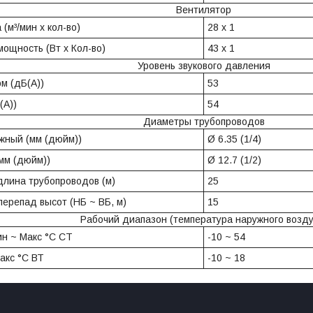
Вентилятор
(м³/мин x кол-во)
28 x 1
мощность (Вт x Кол-во)
43 x 1
Уровень звукового давления
м (дБ(A))
53
(A))
54
Диаметры трубопроводов
жный (мм (дюйм))
Ø 6.35 (1/4)
мм (дюйм))
Ø 12.7 (1/2)
лина трубопроводов (м)
25
ерепад высот (НБ ~ ВБ, м)
15
Рабочий диапазон (температура наружного возду
н ~ Макс °C СТ
-10 ~ 54
акс °C ВТ
-10 ~ 18