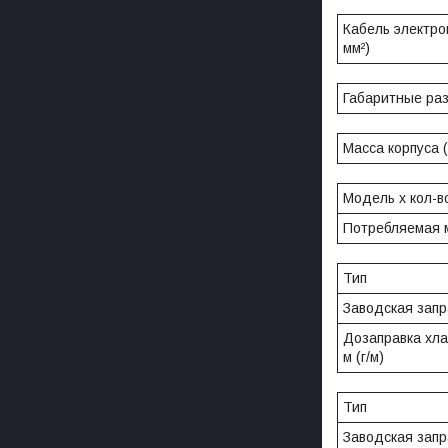
Кабель электро
мм²)
Габаритные ра
Масса корпуса
Модель x кол-в
Потребляемая 
Тип
Заводская запра
Дозаправка хла
м (г/м)
Тип
Заводская запр