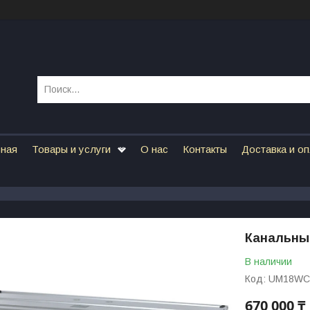
вная
Товары и услуги
О нас
Контакты
Доставка и о
Канальный
В наличии
Код:
UM18WC
670 000 ₸