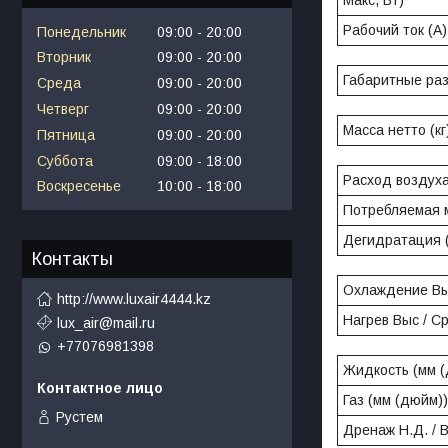
Рабочий ток (A)
Понедельник
09:00
20:00
Вторник
09:00
20:00
Габаритные раз
Среда
09:00
20:00
Четверг
09:00
20:00
Масса нетто (кг
Пятница
09:00
20:00
Суббота
09:00
18:00
Расход воздуха
Воскресенье
10:00
18:00
Потребляемая м
Дегидратация (
Контакты
Охлаждение Вы
http://www.luxair4444.kz
Нагрев Выс / Ср
lux_air@mail.ru
+77076981398
Жидкость (мм (
Газ (мм (дюйм))
Рустем
Дренаж Н.Д. / 