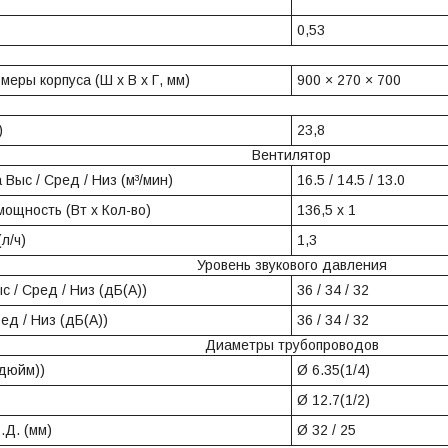
0,53
меры корпуса (Ш x В x Г, мм)
900 × 270 × 700
)
23,8
Вентилятор
 Выс / Сред / Низ (м³/мин)
16.5 / 14.5 / 13.0
ощность (Вт x Кол-во)
136,5 x 1
л/ч)
1,3
Уровень звукового давления
с / Сред / Низ (дБ(А))
36 / 34 / 32
ед / Низ (дБ(А))
36 / 34 / 32
Диаметры трубопроводов
дюйм))
Ø 6.35(1/4)
Ø 12.7(1/2)
В.Д. (мм)
Ø 32 / 25