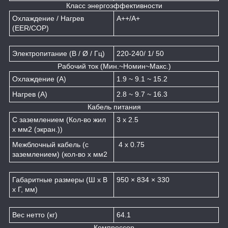
Класс энергоэффективности
Охлаждение / Нагрев
A++/A+
(EER/COP)
Электропитание (В / Ø / Гц)
220-240/ 1/ 50
Рабочий ток (Мин.~Номин~Макс.)
Охлаждение (A)
1.9 ~ 9.1 ~ 15.2
Нагрев (A)
2.8 ~ 9.7 ~ 16.3
Кабель питания
С заземлением (Кол-во жил
3 x 2.5
х мм
2
(экран.))
Межблочный кабель (с
4 x 0.75
заземлением) (кол-во x мм
2
Габаритные размеры (Ш x В
950 × 834 × 330
x Г, мм)
Вес нетто (кг)
64.1
Компрессор