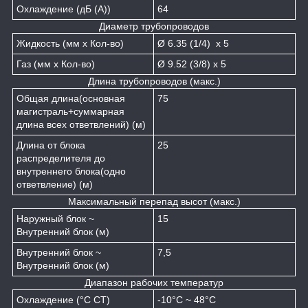
Охлаждение (дБ (A))
64
Диаметр трубопроводов
Жидкость (мм x Кол-во)
Ø 6.35 (1/4) x 5
Газ (мм x Кол-во)
Ø 9.52 (3/8) x 5
Длина трубопроводов (макс.)
Общая длина(основная
75
магистраль+суммарная
длина всех ответвлений) (м)
Длина от блока
25
распределителя до
внутреннего блока(одно
ответвление) (м)
Максимальный перепад высот (макс.)
Наружный блок ~
15
Внутренний блок (м)
Внутренний блок ~
7,5
Внутренний блок (м)
Диапазон рабочих температур
Охлаждение (°C СТ)
-10°C ~ 48°C