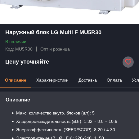
Наружный блок LG Multi F MU5R30
В наличии
Код: MU5R30
Опт и розница
Цену уточняйте
Описание
Характеристики
Доставка
Оплата
Усл
Описание
Макс. количество внутр. блоков (шт): 5
Хладопроизводительность (кВт): 1.32 ~ 8.8 ~ 10.6
Энергоэффективность (SEER/SCOP): 8.20 / 4.30
Электропитание (В , Ø , Гц): 220-240, 1, 50