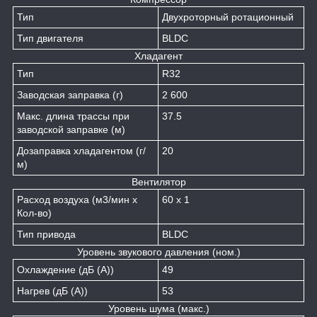
Тип
Двухроторный ротационный
Тип двигателя
BLDC
Хладагент
Тип
R32
Заводская заправка (г)
2 600
Макс. длина трассы при
37.5
заводской заправке (м)
Дозаправка хладагентом (г/
20
м)
Вентилятор
Расход воздуха (м
3
/мин x
60 x 1
Кол-во)
Тип привода
BLDC
Уровень звукового давления (ном.)
Охлаждение (дБ (A))
49
Нагрев (дБ (A))
53
Уровень шума (макс.)