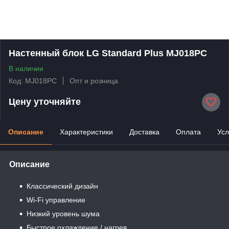
Настенный блок LG Standard Plus MJ018PC
В наличии
Код: MJ018PC
Опт и розница
Цену уточняйте
Описание
Характеристики
Доставка
Оплата
Усл
Описание
Классический дизайн
Wi-Fi управление
Низкий уровень шума
Быстрое охлаждение / нагрев