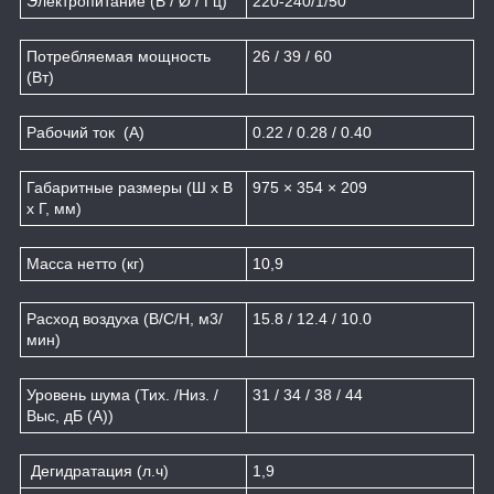
Электропитание (В / Ø / Гц)
220-240/1/50
Потребляемая мощность
26 / 39 / 60
(Вт)
Рабочий ток (А)
0.22 / 0.28 / 0.40
Габаритные размеры (Ш x В
975 × 354 × 209
x Г, мм)
Масса нетто (кг)
10,9
Расход воздуха (В/С/Н, м
3
/
15.8 / 12.4 / 10.0
мин)
Уровень шума (Тих. /Низ. /
31 / 34 / 38 / 44
Выс, дБ (A))
Дегидратация (л.ч)
1,9