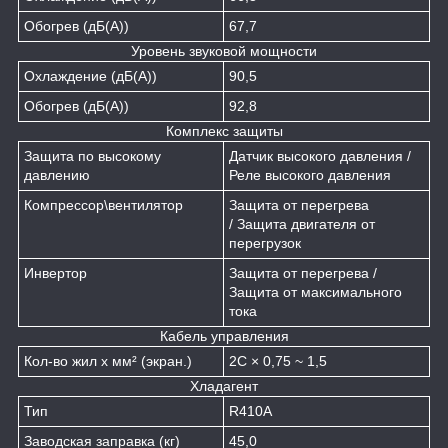
Обогрев (дБ(А))
67,7
Уровень звуковой мощности
Охлаждение (дБ(А))
90,5
Обогрев (дБ(А))
92,8
Комплекс защиты
Защита по высокому
Датчик высокого давления /
давлению
Реле высокого давления
Компрессор\вентилятор
Защита от перегрева
/ Защита двигателя от
перегрузок
Инвертор
Защита от перегрева /
Защита от максимального
тока
Кабель управления
Кол-во жил х мм² (экран.)
2C × 0,75 ~ 1,5
Хладагент
Тип
R410A
Заводская заправка (кг)
45,0