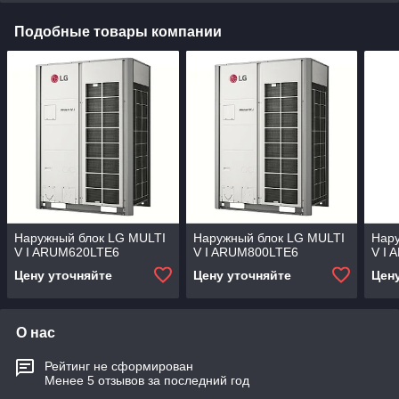
Подобные товары компании
Наружный блок LG MULTI
Наружный блок LG MULTI
Нар
V I ARUM620LTE6
V I ARUM800LTE6
V I
Цену уточняйте
Цену уточняйте
Цен
О нас
Рейтинг не сформирован
Менее 5 отзывов за последний год