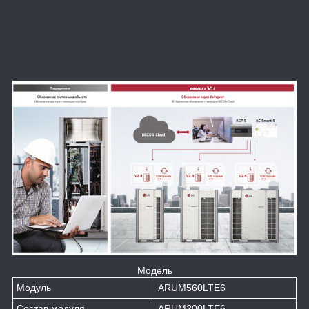
Модель
Модуль
ARUM560LTE6
Состав модуля
ARUM200LTE6