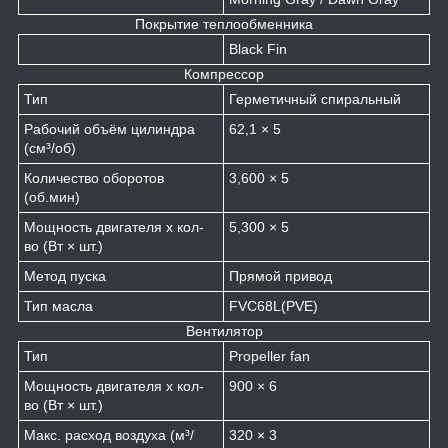
Покрытие теплообменника
Black Fin
Компрессор
Тип
Герметичный спиральный
Рабочий объём цилиндра
62,1 × 5
(см³/об)
Количество оборотов
3,600 × 5
(об.мин)
Мощность двигателя х кол-
5,300 × 5
во (Вт × шт.)
Метод пуска
Прямой привод
Тип масла
FVC68L(PVE)
Вентилятор
Тип
Propeller fan
Мощность двигателя х кол-
900 × 6
во (Вт × шт.)
Макс. расход воздуха (м³/
320 × 3