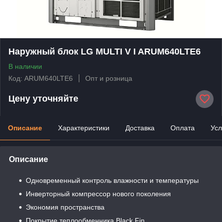
Наружный блок LG MULTI V I ARUM640LTE6
В наличии
Код: ARUM640LTE6
Опт и розница
Цену уточняйте
Описание
Характеристики
Доставка
Оплата
Усл
Описание
Одновременный контроль влажности и температуры
Инверторный компрессор нового поколения
Экономия пространства
Покрытие теплообменника Black Fin