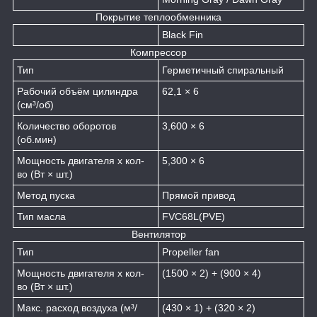
Покрытие теплообменника
Black Fin
Компрессор
Тип
Герметичный спиральный
Рабочий объём цилиндра
62,1 × 6
(см³/об)
Количество оборотов
3,600 × 6
(об.мин)
Мощность двигателя х кол-
5,300 × 6
во (Вт × шт.)
Метод пуска
Прямой привод
Тип масла
FVC68L(PVE)
Вентилятор
Тип
Propeller fan
Мощность двигателя х кол-
(1500 × 2) + (900 × 4)
во (Вт × шт.)
Макс. расход воздуха (м³/
(430 × 1) + (320 × 2)