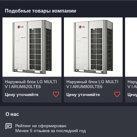
Подобные товары компании
Наружный блок LG MULTI
Наружный блок LG MULTI
Нар
V I ARUM620LTE6
V I ARUM800LTE6
V I
Цену уточняйте
Цену уточняйте
Цен
О нас
Рейтинг не сформирован
Менее 5 отзывов за последний год