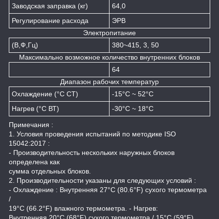
Заводская заправка (кг)
64,0
Регулирование расхода
ЭРВ
Электропитание
(В,Ф,Гц)
380~415, 3, 50
Максимально возможное количество внутренних блоков
64
Диапазон рабочих температур
Охлаждение (°C СТ)
-15°C ~ 52°C
Нагрев (°C ВТ)
-30°C ~ 18°C
Примечания :
1. Условия проведения испытаний по методике ISO
15042:2017 :
- Производительность нескольких наружных блоков
определена как
сумма отдельных блоков.
2. Производительности указаны для следующих условий :
- Охлаждение : Внутренняя 27°C (80.6°F) сухого термометра
/
19°C (66.2°F) влажного термометра. - Нагрев:
Внутренняя 20°C (68°F) сухого термометра / 15°C (59°F)