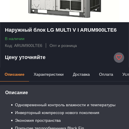
Наружный блок LG MULTI V I ARUM900LTE6
В наличии
Код: ARUM900LTE6
Опт и розница
Цену уточняйте
Описание
Характеристики
Доставка
Оплата
Усл
Описание
Одновременный контроль влажности и температуры
Инверторный компрессор нового поколения
Экономия пространства
Покрытие теплообменника Black Fin