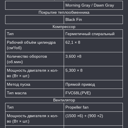
Morning Gray / Dawn Gray
Покрытие теплообменника
Black Fin
Компрессор
Тип
Герметичный спиральный
Рабочий объём цилиндра
62,1 × 8
(см³/об)
Количество оборотов
3,600 ×8
(об.мин)
Мощность двигателя х кол-
5,300 × 8
во (Вт × шт.)
Метод пуска
Прямой привод
Тип масла
FVC68L(PVE)
Вентилятор
Тип
Propeller fan
Мощность двигателя х кол-
(1500 ×6) + (900 ×2)
во (Вт × шт.)