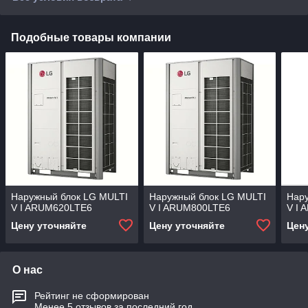
Подобные товары компании
Наружный блок LG MULTI
Наружный блок LG MULTI
Нар
V I ARUM620LTE6
V I ARUM800LTE6
V I
Цену уточняйте
Цену уточняйте
Цен
О нас
Рейтинг не сформирован
Менее 5 отзывов за последний год