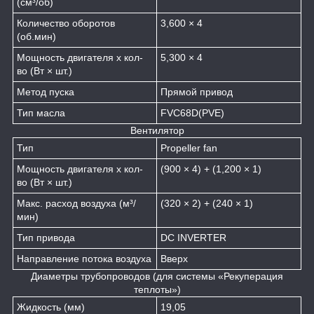
(см³/об)
Количество оборотов
3,600 × 4
(об.мин)
Мощность двигателя х кол-
5,300 × 4
во (Вт × шт.)
Метод пуска
Прямой привод
Тип масла
FVC68D(PVE)
Вентилятор
Тип
Propeller fan
Мощность двигателя х кол-
(900 × 4) + (1,200 × 1)
во (Вт × шт.)
Макс. расход воздуха (м³/
(320 × 2) + (240 × 1)
мин)
Тип привода
DC INVERTER
Направление потока воздуха
Вверх
Диаметры трубопроводов (для системы «Рекуперация
теплоты»)
Жидкость (мм)
19,05