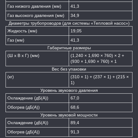
Газ низкого давления (мм)
41,3
Газ высокого давления (мм)
34,9
Диаметры трубопроводов (для системы «Тепловой насос»)
Жидкость (мм)
19,05
Газ (мм)
41,3
Габаритные размеры
(Ш х В х Г) (мм)
(1,240 × 1,690 × 760) × 2 +
(930 × 1,690 × 760) × 1
Вес без упаковки
(кг)
(310 × 1) + (237 × 1) + (215 ×
1)
Уровень звукового давления
Охлаждение (дБ(А))
67,0
Обогрев (дБ(А))
68,6
Уровень звуковой мощности
Охлаждение (дБ(А))
89,4
Обогрев (дБ(А))
91,3