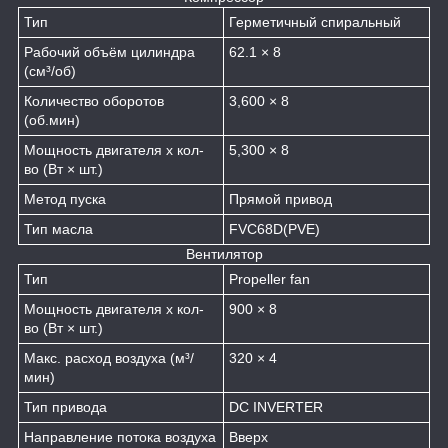
Тип
Герметичный спиральный
Рабочий объём цилиндра
62.1 × 8
(см³/об)
Количество оборотов
3,600 × 8
(об.мин)
Мощность двигателя х кол-
5,300 × 8
во (Вт × шт.)
Метод пуска
Прямой привод
Тип масла
FVC68D(PVE)
Вентилятор
Тип
Propeller fan
Мощность двигателя х кол-
900 × 8
во (Вт × шт.)
Макс. расход воздуха (м³/
320 × 4
мин)
Тип привода
DC INVERTER
Направление потока воздуха
Вверх