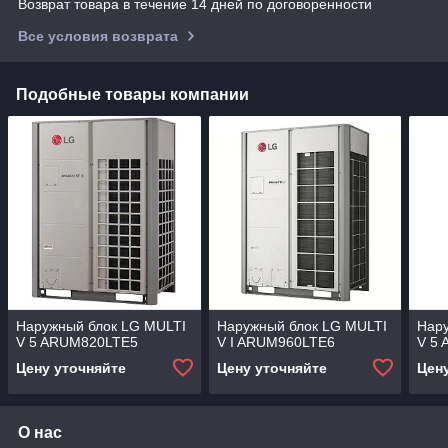
Возврат товара в течение 14 дней по договоренности
Все условия возврата
Подобные товары компании
Наружный блок LG MULTI
Наружный блок LG MULTI
Нар
V 5 ARUM820LTE5
V I ARUM960LTE6
V 5
Цену уточняйте
Цену уточняйте
Цен
О нас