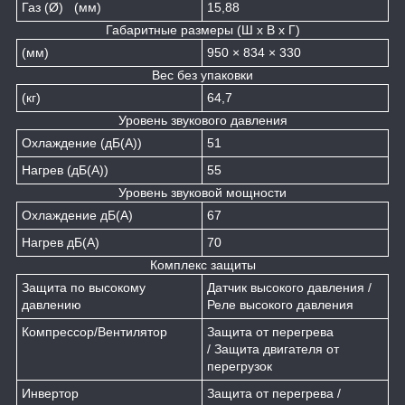
Газ (Ø) (мм)
15,88
Габаритные размеры (Ш x В x Г)
(мм)
950 × 834 × 330
Вес без упаковки
(кг)
64,7
Уровень звукового давления
Охлаждение (дБ(A))
51
Нагрев (дБ(A))
55
Уровень звуковой мощности
Охлаждение дБ(A)
67
Нагрев дБ(A)
70
Комплекс защиты
Защита по высокому
Датчик высокого давления /
давлению
Реле высокого давления
Компрессор/Вентилятор
Защита от перегрева
/ Защита двигателя от
перегрузок
Инвертор
Защита от перегрева /