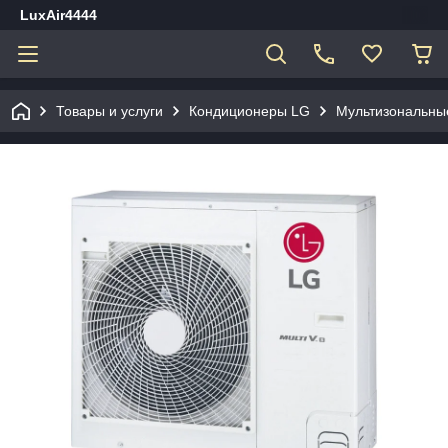
LuxAir4444
Товары и услуги
Кондиционеры LG
Мультизональны