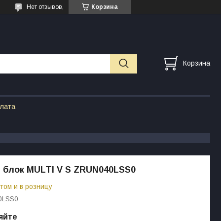
Нет отзывов,
Корзина
Корзина
плата
 блок MULTI V S ZRUN040LSS0
том и в розницу
0LSS0
яйте