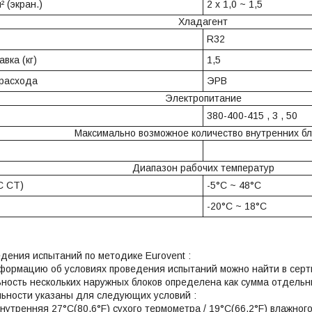
² (экран.)
2 x 1,0 ~ 1,5
Хладагент
R32
вка (кг)
1,5
 расхода
ЭРВ
Электропитание
380-400-415 , 3 , 50
Максимально возможное количество внутренних бл
Диапазон рабочих температур
C СТ)
-5°C ~ 48°C
-20°C ~ 18°C
едения испытаний по методике Eurovent :
формацию об условиях проведения испытаний можно найти в сер
ность нескольких наружных блоков определена как сумма отдельн
льности указаны для следующих условий :
нутренняя 27°C(80.6°F) сухого термометра / 19°C(66.2°F) влажног