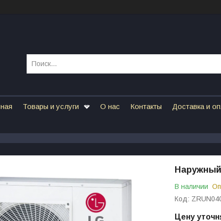
вная
Товары и услуги
О нас
Контакты
Доставка и о
Наружный
В наличии
Оп
Код:
ZRUN04
Цену уточн