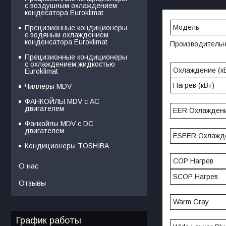
с воздушным охлаждением
кондесатора Euroklimat
Модель
Прецизионные кондиционеры
с водяным охлаждением
конденсатора Euroklimat
Производитель
Прецизионные кондиционеры
с охлаждением жидкостью
Охлаждение (к
Euroklimat
Нагрев (кВт)
Чиллеры MDV
ФАНКОЙЛЫ MDV с АС
двигателем
EER Охлажден
Фанкойлы MDV c DC
двигателем
ESEER Охлажд
Кондиционеры TOSHIBA
COP Нагрев
О нас
SCOP Нагрев
Отзывы
Warm Gray
График работы