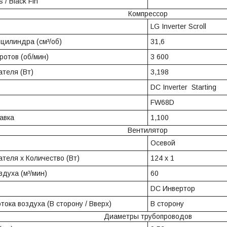
 / Black Fin
Компрессор
LG Inverter Scroll
цилиндра (см³/об)
31,6
ротов (об/мин)
3 600
теля (Вт)
3,198
DC Inverter Starting
FW68D
авка
1,100
Вентилятор
Осевой
теля x Количество (Вт)
124 х 1
здуха (м³/мин)
60
DC Инвертор
тока воздуха (В сторону / Вверх)
В сторону
Диаметры трубопроводов