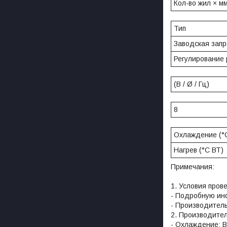
Кол-во жил × мм
Тип
Заводская запра
Регулирование
(В / Ø / Гц)
8
Охлаждение (°
Нагрев (°C ВТ)
Примечания:
1. Условия пров
- Подробную ин
- Производитель
2. Производите
- Охлаждение: В