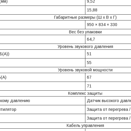
(мм)
9,52
15,88
Габаритные размеры (Ш x В x Г)
950 × 834 × 330
Вес без упаковки
64,7
Уровень звукового давления
Б(A))
51
55
Уровень звуковой мощности
(A)
67
71
Комплекс защиты
окому давлению
Датчик высокого давл
нтилятор
Защита от перегрева /
Защита от перегрева /
Кабель управления