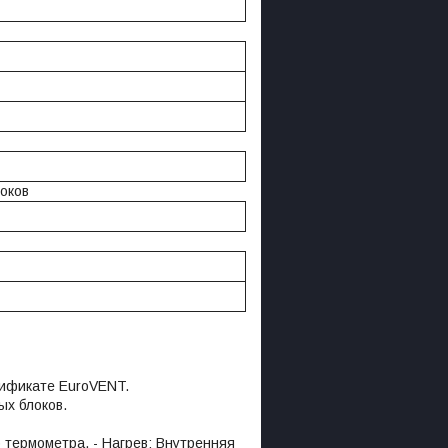
оков
тификате EuroVENT.
ых блоков.
о термометра. - Нагрев: Внутренняя