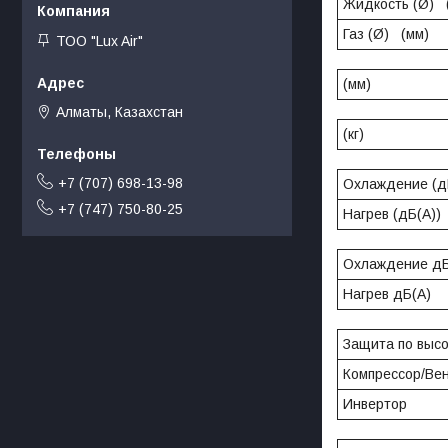
Жидкость (Ø) 
Газ (Ø) (мм)
ТОО "Lux Air"
(мм)
Алматы, Казахстан
(кг)
+7 (707) 698-13-98
Охлаждение (д
+7 (747) 750-80-25
Нагрев (дБ(A))
Охлаждение дБ
Нагрев дБ(A)
Защита по выс
Компрессор/Ве
Инвертор