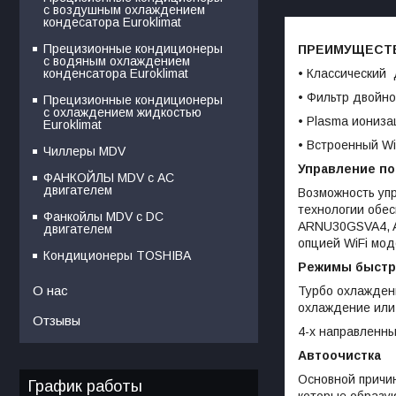
с воздушным охлаждением
кондесатора Euroklimat
Прецизионные кондиционеры
ПРЕИМУЩЕСТ
с водяным охлаждением
• Классический
конденсатора Euroklimat
• Фильтр двойно
Прецизионные кондиционеры
с охлаждением жидкостью
• Plasma иониза
Euroklimat
• Встроенный Wi
Чиллеры MDV
Управление по 
ФАНКОЙЛЫ MDV с АС
двигателем
Возможность упр
технологии обе
Фанкойлы MDV c DC
ARNU30GSVA4, A
двигателем
опцией WiFi мод
Кондиционеры TOSHIBA
Режимы быстро
О нас
Турбо охлаждени
охлаждение или 
Отзывы
4-х направленн
Автоочистка
Основной причин
График работы
которые образую