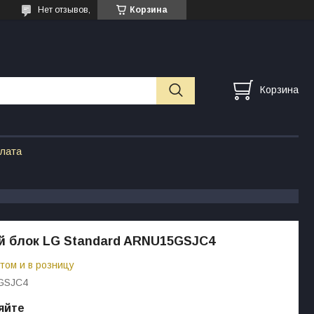
Нет отзывов,
Корзина
Корзина
плата
й блок LG Standard ARNU15GSJC4
том и в розницу
GSJC4
яйте