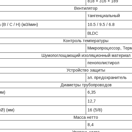
818 × 316 × 189
Вентилятор
тангенциальный
(В / С / Н) (м3/мин)
10.5 / 9.5 / 6.8
BLDC
Контроль температуры
Микропроцессор, Терм
Шумопоглощающий изоляционный материал
пенополистирол
Устройство защиты
эл. предохранитель
Диаметры трубопроводов
мм)
6,35
12,7
 Ø) (мм)
16 (5/8)
Масса нетто
8,4
Уровень шума