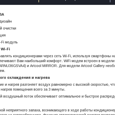
ВА
 дизайн
й очистки
ция
-Fi модуль
Wi-Fi
авлять кондиционерами через сеть Wi-Fi, используя смартфоны на
спечивают Вам наибольший комфорт. WiFi модем встроен в моде
RNU36GSVA4) и Artcool MIRROR. Для модели Artcool Gallery необ
ем.
го охлаждения и нагрева
е и нагрев разгоняет воздух равномерно с высокой скоростью, ч
нагрев помещения всего за 3 минуты.
ый воздушный поток обеспечивает оптимальное и быстрое распред
ой неприятного запаха, возникающего в ходе работы кондиционер
тся на теплообменнике. Функция автоматической очистки позволя