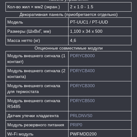
Кол-во жил × мм2 (экран.)
2 х 1.0 - 1.5
Декоративная панель (приобретается отдельно)
Модель
PT-UUC1 / PT-UUD
Размеры (ШxВxГ, мм)
1,100 x 34 x 500
Масса нетто (кг)
4,6
Опционные совместимые модули
Модуль внешнего сигнала (1
PDRYCB000
контакт)
Модуль внешнего сигнала (2
PDRYCB400
контакта)
Модуль внешнего сигнала
PDRYCB300
для термостата
Модуль внешнего сигнала
PDRYCB500
RS485
Датчик утечки хладагента
PRLDNVS0
Модуль резервного питания
PRIP0
Wi-Fi модуль
PWFMDD200