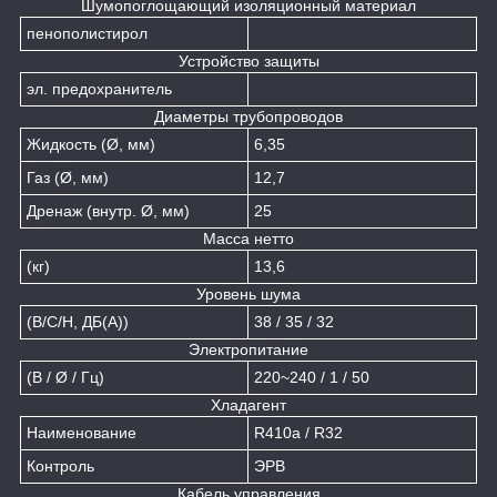
Шумопоглощающий изоляционный материал
пенополистирол
Устройство защиты
эл. предохранитель
Диаметры трубопроводов
Жидкость (Ø, мм)
6,35
Газ (Ø, мм)
12,7
Дренаж (внутр. Ø, мм)
25
Масса нетто
(кг)
13,6
Уровень шума
(В/С/Н, ДБ(А))
38 / 35 / 32
Электропитание
(В / Ø / Гц)
220~240 / 1 / 50
Хладагент
Наименование
R410a / R32
Контроль
ЭРВ
Кабель управления