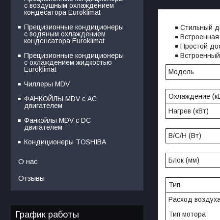
с воздушным охлаждением
кондесатора Euroklimat
Прецизионные кондиционеры
Стильный д
с водяным охлаждением
Встроенная
конденсатора Euroklimat
Простой дос
Встроенный
Прецизионные кондиционеры
с охлаждением жидкостью
Euroklimat
Модель
Чиллеры MDV
Охлаждение (к
ФАНКОЙЛЫ MDV с АС
двигателем
Нагрев (кВт)
Фанкойлы MDV c DC
двигателем
В/С/Н (Вт)
Кондиционеры TOSHIBA
Блок (мм)
О нас
Отзывы
Тип
Расход воздуха 
График работы
Тип мотора