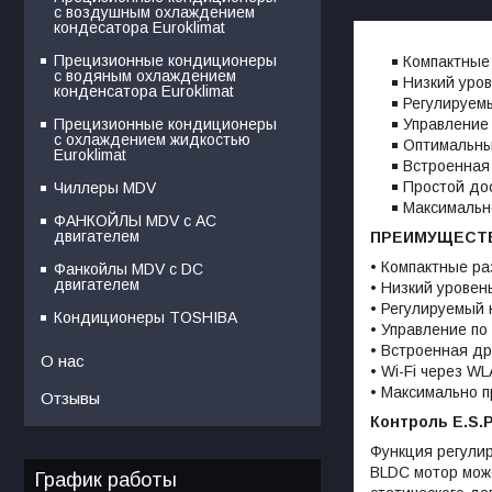
с воздушным охлаждением
кондесатора Euroklimat
Прецизионные кондиционеры
Компактные
с водяным охлаждением
Низкий уро
конденсатора Euroklimat
Регулируем
Управление
Прецизионные кондиционеры
с охлаждением жидкостью
Оптимальны
Euroklimat
Встроенная
Простой дос
Чиллеры MDV
Максимальн
ФАНКОЙЛЫ MDV с АС
двигателем
ПРЕИМУЩЕСТ
• Компактные р
Фанкойлы MDV c DC
двигателем
• Низкий уровен
• Регулируемый 
Кондиционеры TOSHIBA
• Управление по
• Встроенная д
О нас
• Wi-Fi через W
• Максимально 
Отзывы
Контроль E.S.
Функция регулир
BLDC мотор може
График работы