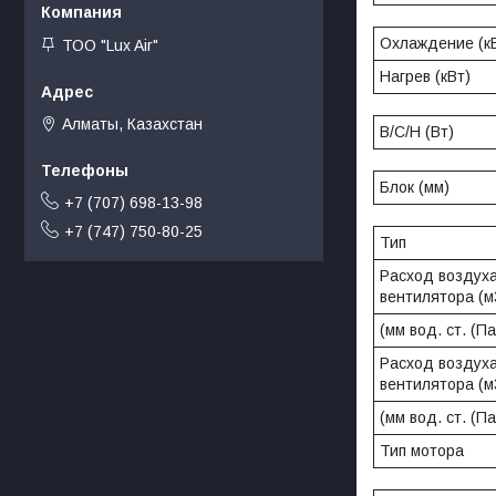
Охлаждение (к
ТОО "Lux Air"
Нагрев (кВт)
Алматы, Казахстан
В/С/Н (Вт)
Блок (мм)
+7 (707) 698-13-98
+7 (747) 750-80-25
Тип
Расход воздуха
вентилятора (м
(мм вод. ст. (Па
Расход воздуха
вентилятора (м
(мм вод. ст. (Па
Тип мотора