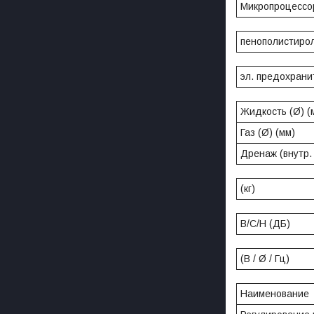
Микропроцессор
пенополистиро
эл. предохрани
Жидкость (Ø) (
Газ (Ø) (мм)
Дренаж (внутр.
(кг)
В/С/Н (ДБ)
(В / Ø / Гц)
Наименование