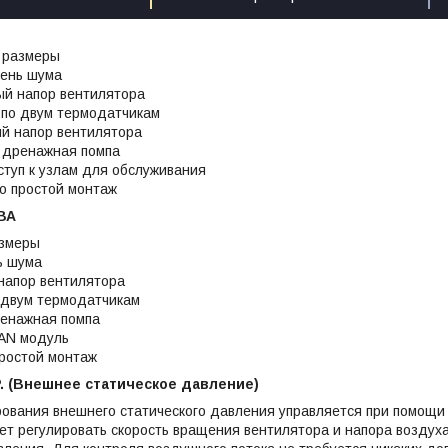
 размеры
вень шума
ый напор вентилятора
 по двум термодатчикам
й напор вентилятора
 дренажная помпа
туп к узлам для обслуживания
о простой монтаж
ВА
азмеры
ь шума
напор вентилятора
 двум термодатчикам
ренажная помпа
LAN модуль
простой монтаж
P. (Внешнее статическое давление)
ования внешнего статического давления управляется при помощи
т регулировать скорость вращения вентилятора и напора воздух