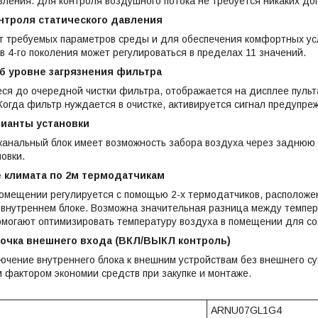
вления. Для контроля воздушного потока не требуется никаких до
онтроля статического давления
т требуемых параметров среды и для обеспечения комфортных ус
в 4-го поколения может регулироваться в пределах 11 значений.
 уровне загрязнения фильтра
ся до очередной чистки фильтра, отображается на дисплее пульт
Когда фильтр нуждается в очистке, активируется сигнал предупре
ианты установки
канальный блок имеет возможность забора воздуха через заднюю
новки.
 климата по 2м термодатчикам
омещении регулируется с помощью 2-х термодатчиков, расположе
 внутреннем блоке. Возможна значительная разница между темпера
омогают оптимизировать температуру воздуха в помещении для с
точка внешнего входа (ВКЛ/ВЫКЛ контроль)
чение внутреннего блока к внешним устройствам без внешнего сух
фактором экономии средств при закупке и монтаже.
ARNU07GL1G4