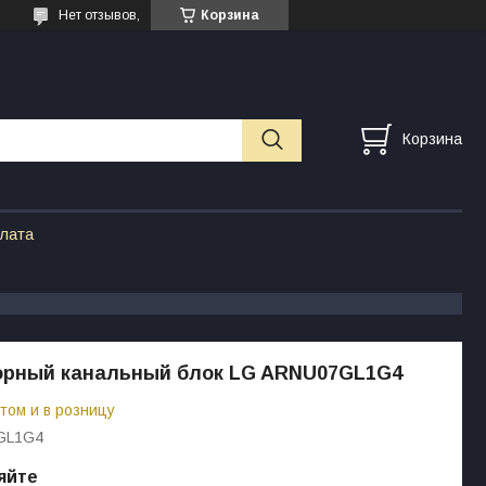
Нет отзывов,
Корзина
Корзина
плата
орный канальный блок LG ARNU07GL1G4
том и в розницу
GL1G4
яйте