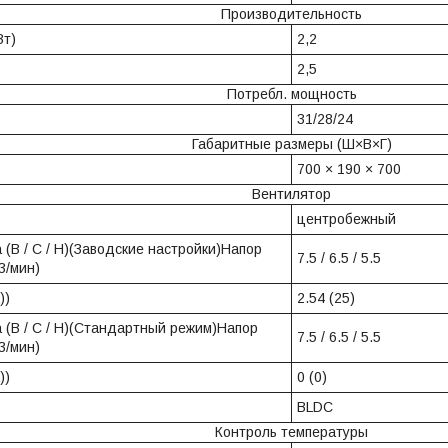
Производительность
Вт)
2,2
2,5
Потребл. мощность
31/28/24
Габаритные размеры (Ш×В×Г)
700 × 190 × 700
Вентилятор
центробежный
 (В / С / Н)(Заводские настройки)Напор
7.5 / 6.5 / 5.5
3/мин)
))
2.54 (25)
 (В / С / Н)(Стандартный режим)Напор
7.5 / 6.5 / 5.5
3/мин)
))
0 (0)
BLDC
Контроль температуры