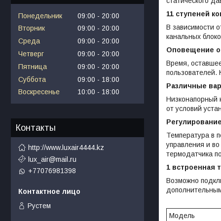
статического да
11 ступеней к
Понедельник
09:00
20:00
В зависимости о
Вторник
09:00
20:00
канальных блоко
Среда
09:00
20:00
Оповещение об
Четверг
09:00
20:00
Время, оставшее
Пятница
09:00
20:00
пользователей. 
Суббота
09:00
18:00
Различные вар
Воскресенье
10:00
18:00
Низконапорный 
от условий уста
Регулирование
Контакты
Температура в п
управления и во
http://www.luxair4444.kz
термодатчика п
lux_air@mail.ru
1 встроенная 
+77076981398
Возможно подклю
дополнительным 
Рустем
Модель