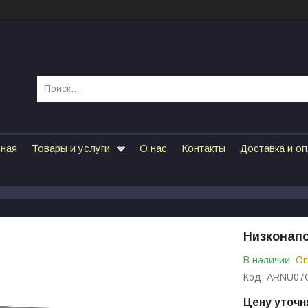
вная
Товары и услуги
О нас
Контакты
Доставка и о
Низконап
В наличии
Оп
Код:
ARNU07
Цену уточн