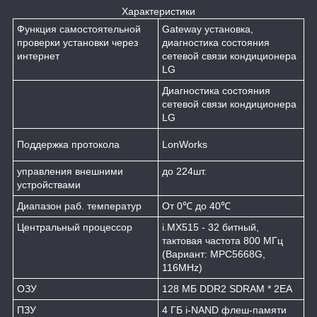
Характеристики
Функция самостоятельной
Gateway установка,
проверки установки через
диагностика состояния
интернет
сетевой связи кондиционера
LG
Диагностика состояния
сетевой связи кондиционера
LG
Поддержка протокола
LonWorks
управления внешними
до 224шт.
устройствами
Диапазон раб. температур
От 0℃ до 40℃
Центральный процессор
i.MX515 - 32 битный,
тактовая частота 800 МГц
(Вариант: MPC5668G,
116MHz)
ОЗУ
128 МБ DDR2 SDRAM * 2EA
ПЗУ
4 ГБ i-NAND флеш-памяти