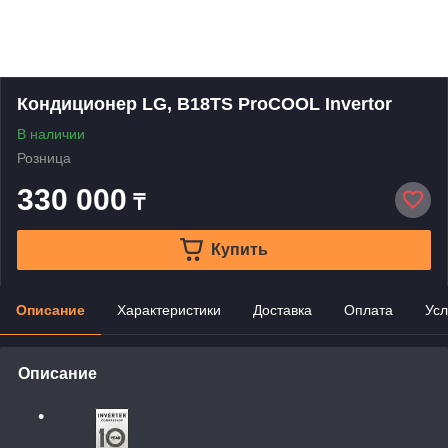
Кондиционер LG, B18TS ProCOOL Invertor
В наличии
Розница
330 000
₸
Купить
Описание
Характеристики
Доставка
Оплата
Усл
Описание