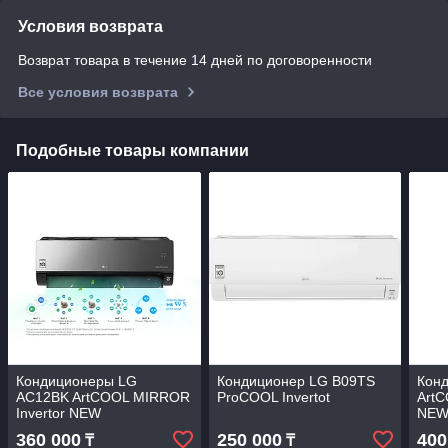
Условия возврата
Возврат товара в течение 14 дней по договоренности
Все условия возврата
Подобные товары компании
Кондиционеры LG
Кондиционер LG B09TS
Кон
AC12BK ArtCOOL MIRROR
ProCOOL Invertot
ArtC
Invertor NEW
NE
360 000
250 000
400
₸
₸