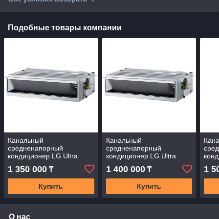
Подобные товары компании
Канальный
Канальный
Кан
средненапорный
средненапорный
сре
кондиционер LG Ultra
кондиционер LG Ultra
конд
Inverter UM36R
Inverter UM42R
Inve
1 350 000
1 400 000
1 5
₸
₸
Купить
Купить
О нас