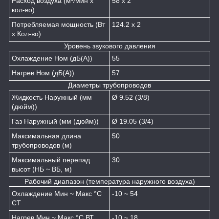
Расход воздуха (м³/мин x
58 x 2
кол-во)
Потребляемая мощность (Вт
124.2 x 2
x Кол-во)
Уровень звукового давления
Охлаждение Ном (дБ(A))
55
Нагрев Ном (дБ(A))
57
Диаметры трубопроводов
Жидкость Наружный (мм
Ø 9.52 (3/8)
(дюйм))
Газ Наружный (мм (дюйм))
Ø 19.05 (3/4)
Максимальная длина
50
трубопроводов (м)
Максимальный перепад
30
высот (НБ ~ ВБ, м)
Рабочий диапазон (температура наружного воздуха)
Охлаждение Мин ~ Макс °C
-10 ~ 54
СТ
Нагрев Мин ~ Макс °C ВТ
-10 ~ 18