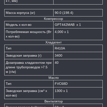
x Г, мм)
Масса корпуса (кг)
90.0 (198.4)
Компрессор
Модель x кол-во
GPT442MAB x 1
Потребляемая мощность (Вт
4,000 x 1
x кол-во)
Хладагент
Тип
R410A
Заводская заправка (г)
3400
Дозаправка хладагентом при
40
длине трубопроводов >7.5
м (г/м)
Масло
Тип
FVC68D
Заводская заправка (см³ x
1300 x 1
кол-во)
Вентилятор