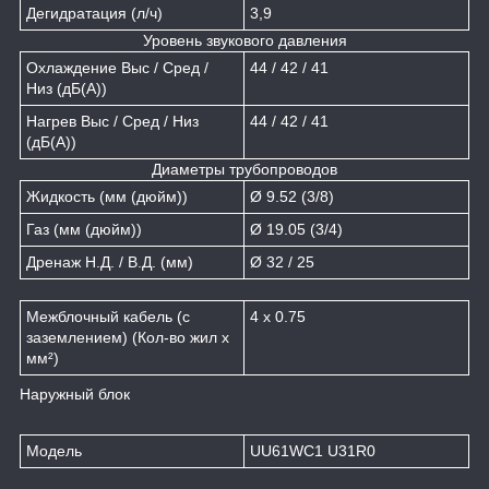
Дегидратация (л/ч)
3,9
Уровень звукового давления
Охлаждение Выс / Сред /
44 / 42 / 41
Низ (дБ(А))
Нагрев Выс / Сред / Низ
44 / 42 / 41
(дБ(А))
Диаметры трубопроводов
Жидкость (мм (дюйм))
Ø 9.52 (3/8)
Газ (мм (дюйм))
Ø 19.05 (3/4)
Дренаж Н.Д. / В.Д. (мм)
Ø 32 / 25
Межблочный кабель (с
4 x 0.75
заземлением) (Кол-во жил x
мм²)
Наружный блок
Модель
UU61WC1 U31R0