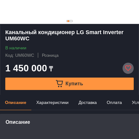
Канальный кондиционер LG Smart Inverter
UM60WC
В наличии
Код: UM60WC
Розница
1 450 000
₸
Купить
Описание
Характеристики
Доставка
Оплата
Усл
Описание