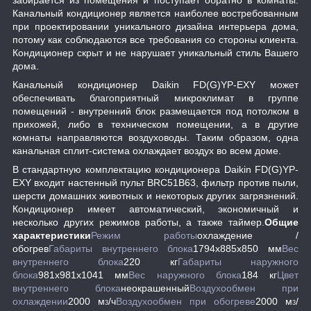
забирается из помещения и поступает обратно в комнаты.
Канальный кондиционер является наиболее востребованным
при проектировании уникального дизайна интерьера дома,
потому как соблюдаются все требования со стороны клиента.
Кондиционер скрыт и не нарушает уникальный стиль Вашего
дома.
Канальный кондиционер Daikin FD(G)YP-EXY может
обеспечивать благоприятный микроклимат в группе
помещений - внутренний блок размещается под потолком в
прихожей, либо в техническом помещении, а в другие
комнаты направляются воздуховоды. Таким образом, одна
канальная сплит-система охлаждает воздух во всем доме.
В стандартную комплектацию кондиционера Daikin FD(G)YP-
EXY входит настенный пульт BRC51B63, фильтр против пыли,
шерсти домашних животных и некоторых других загрязнений.
Кондиционер имеет автоматический, экономичный и
несколько других режимов работы, а также таймер.
Общие
характеристики
Режим работы
охлаждение /
обогрев
Габариты внутреннего блока
1794x885x850 мм
Вес
внутреннего блока
220 кг
Габариты наружного
блока
981x981x1041 мм
Вес наружного блока
184 кг
Цвет
внутреннего блока
неокрашенный
Воздухообмен при
охлаждении
2000 м
/ч
Воздухообмен при обогреве
2000 м
/
3
3