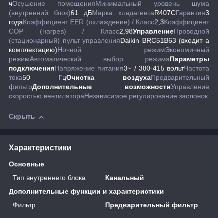
ч
Осушение помещения
Минимальный уровень шума
(внутренний блок)
61 дБ
Марка хладагента
R407C
Гарантия
3
года
Коэффициент EER (охлаждение) / Класс
2,3
Коэффициент
COP (нагрев) / Класс
2,98
Управление
Проводной
(стационарный) пульт управления
Daikin BRC51B63 (входит а
комплектацию)
Ночной режим
Экономичный
режим
Автоматический выбор режима
Параметры
подключения
Напряжение питания
3~ / 380-415 вольт
Частота
тока
50 Гц
Очистка воздуха
Предварительный
фильтр
Дополнительные возможности
Управление
скоростью вентилятора
Независимое регулирование заслонок
Скрыть
Характеристики
Основные
Тип внутреннего блока
Канальный
Дополнительные функции и характеристики
Фильтр
Предварительный фильтр