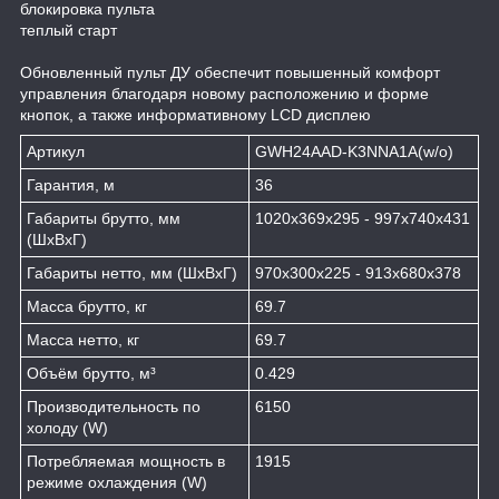
блокировка пульта
теплый старт
Обновленный пульт ДУ обеспечит повышенный комфорт
управления благодаря новому расположению и форме
кнопок, а также информативному LCD дисплею
Артикул
GWH24AAD-K3NNA1A(w/o)
Гарантия, м
36
Габариты брутто, мм
1020х369х295 - 997х740х431
(ШxВxГ)
Габариты нетто, мм (ШxВxГ)
970х300х225 - 913х680х378
Масса брутто, кг
69.7
Масса нетто, кг
69.7
Объём брутто, м³
0.429
Производительность по
6150
холоду (W)
Потребляемая мощность в
1915
режиме охлаждения (W)