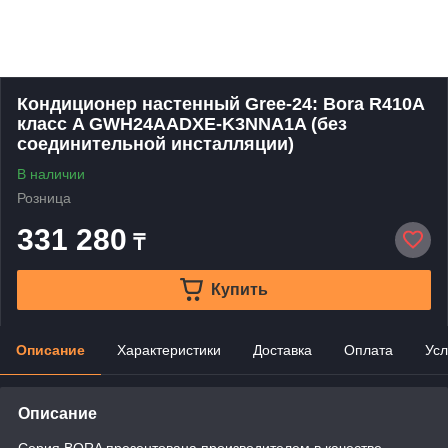
Кондиционер настенный Gree-24: Bora R410A
класс A GWH24AADXE-K3NNA1A (без
соединительной инсталляции)
В наличии
Розница
331 280
₸
Купить
Описание
Характеристики
Доставка
Оплата
Усл
Описание
Серия BORA презентована производителем в качестве