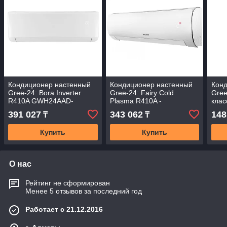
Кондиционер настенный
Кондиционер настенный
Кон
Gree-24: Bora Inverter
Gree-24: Fairy Cold
Gree
R410A GWH24AAD-
Plasma R410A -
кла
K3DNA1A (без
GWH24ACDXE-K3NNA1A
K3N
391 027
343 062
148
₸
₸
соединительной
(без соединительной
сое
инсталляции)
инсталляции)
инст
Купить
Купить
О нас
Рейтинг не сформирован
Менее 5 отзывов за последний год
Работает с 21.12.2016