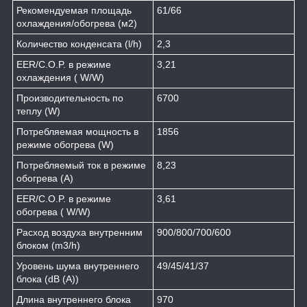
Рекомендуемая площадь
61/66
охлаждения/обогрева (м2)
Количество конденсата (l/h)
2,3
EER/C.O.P. в режиме
3,21
охлаждения ( W/W)
Производительность по
6700
теплу (W)
Потребляемая мощность в
1856
режиме обогрева (W)
Потребляемый ток в режиме
8,23
обогрева (A)
EER/C.O.P. в режиме
3,61
обогрева ( W/W)
Расход воздуха внутренним
900/800/700/600
блоком (m3/h)
Уровень шума внутреннего
49/45/41/37
блока (dB (A))
Длина внутреннего блока
970