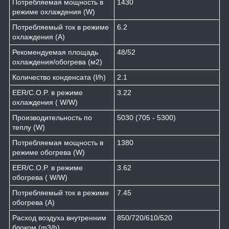
Потребляемая мощность в
1430
режиме охлаждения (W)
Потребляемый ток в режиме
6.2
охлаждения (A)
Рекомендуемая площадь
48/52
охлаждения/обогрева (м2)
Количество конденсата (l/h)
2.1
EER/C.O.P. в режиме
3.22
охлаждения ( W/W)
Производительность по
5030 (705 - 5300)
теплу (W)
Потребляемая мощность в
1380
режиме обогрева (W)
EER/C.O.P. в режиме
3.62
обогрева ( W/W)
Потребляемый ток в режиме
7.45
обогрева (A)
Расход воздуха внутренним
850/720/610/520
блоком (m3/h)