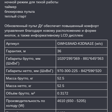
ночной режим для тихой работы
таймер
блокировка пульта
теплый старт
Обновленный пульт ДУ обеспечит повышенный комфорт
управления благодаря новому расположению и форме
кнопок, а также информативному LCD дисплею
Артикул
GWH18AAD-K3DNA1E (w/o)
Гарантия, м
36
Габариты брутто, мм
1020*295*369 - 881*645*363
(ШxВxГ)
Габариты нетто, мм (ШxВxГ)
970-300-225 - 842*596*320
Масса брутто, кг
52.5
Масса нетто, кг
52.5
Объём брутто, м³
0.3172
Производительность по
4610 (650 - 5205)
холоду (W)