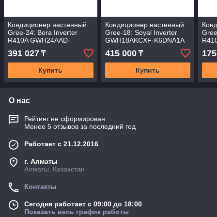
Кондиционер настенный
Кондиционер настенный
Кон
Gree-24: Bora Inverter
Gree-18: Soyal Inverter
Gree
R410A GWH24AAD-
GWH18AKCXF-K6DNA1A
R41
K3DNA1A (без
(без соединительной
K3D
391 027
415 000
175
₸
₸
соединительной
инсталляции, Wi-Fi)
сое
инсталляции)
инст
Купить
Купить
О нас
Рейтинг не сформирован
Менее 5 отзывов за последний год
Работает с 21.12.2016
г. Алматы
Алматы, Казахстан
Контакты
Сегодня работает с 09:00 до 18:00
Показать весь график работы