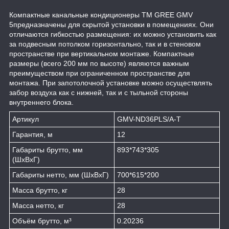
Компактные канальные кондиционеры ТМ GREE GMV
5предназначены для скрытой установки в помещениях. Они
отличаются гибкостью размещения: их можно установить как
за подвесным потолком горизонтально, так и в стеновом
пространстве при вертикальном монтаже. Компактные
размеры (всего 200 мм по высоте) являются важным
преимуществом при ограниченном пространстве для
монтажа. При запотолочной установке можно осуществлять
забор воздуха как с нижней, так и с тыльной стороны
внутреннего блока.
Артикул
GMV-ND36PLS/A-T
Гарантия, м
12
Габариты брутто, мм
893*743*305
(ШxВxГ)
Габариты нетто, мм (ШxВxГ)
700*615*200
Масса брутто, кг
28
Масса нетто, кг
28
Объём брутто, м³
0.20236