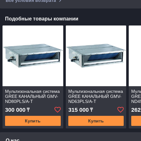
Все условия возврата
Подобные товары компании
Мультизональная система
Мультизональная система
Муль
GREE КАНАЛЬНЫЙ GMV-
GREE КАНАЛЬНЫЙ GMV-
GRE
ND80PLS/A-T
ND63PLS/A-T
ND4
(ВНУТРЕННИЙ БЛОК) LP
(ВНУТРЕННИЙ БЛОК) LP
(ВН
300 000
315 000
262
₸
₸
Купить
Купить
О нас